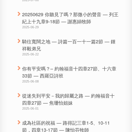
20250629 你聽見了嗎？那微小的聲音 — 列王
紀上十九章9-18節 — 謝惠娟牧師
2025-06-29
騎往寬闊之地 — 詩篇一百一十一篇2節 — 鍾
祥毅弟兄
2025-06-22
你有平安嗎？– 約翰福音十四章27節、十六章
33節 — 西羅亞詩班
2025-06-08
從迷失到平安－我的歸屬之路 — 約翰福音十
四章27節 — 焦珊怡姐妹
2025-06-01
成為社區的祝福 — 路得記三章1-5、10-11
節，四章13-17節 — 陳怡芬牧師