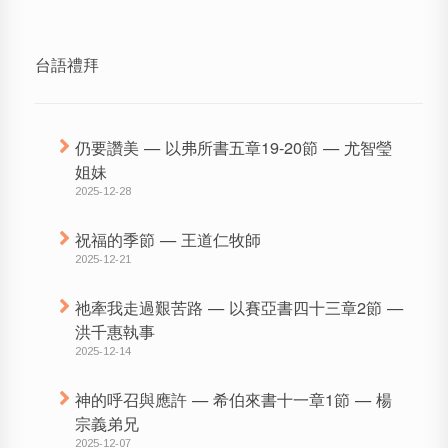
台語禮拜
仍要讚美 — 以弗所書五章19-20節 — 尤智瑩
姐妹
2025-12-28
祝福的季節 — 王道仁牧師
2025-12-21
祂牽我走過艱苦路 — 以賽亞書四十三章2節 —
洪千惠執事
2025-12-14
神的呼召與應許 — 希伯來書十一章1節 — 楊
宗義弟兄
2025-12-07