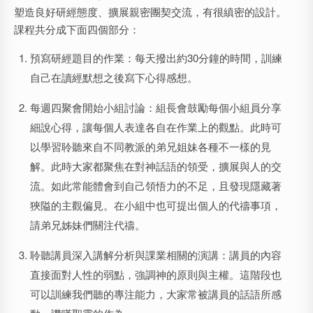
塑造良好研經態度、擴展親密團契交流，有很縝密的設計。
課程共分成下面四個部分：
預寫研經題目的作業：
每天撥出約30分鐘的時間，訓練
自己在讀經默想之後寫下心得感想。
每週四聚會開始小組討論：
組長會鼓勵每個小組員分享
細說心得，讓每個人表達各自在作業上的觀點。此時可
以學習聆聽來自不同教派的弟兄姐妹各種不一樣的見
解。此時大家都聚焦在對神話語的領受，擴展與人的交
流。如此常能體會到自己領悟力的不足，且發現隱藏著
狹隘的主觀偏見。在小組中也可提出個人的代禱事項，
請弟兄姊妹們關注代禱。
聆聽講員深入講解分析與課業相關的演講：
講員的內容
直接面對人性的弱點，強調神的原則與主權。這階段也
可以訓練我們聽的專注能力，大家常被講員的話語所感