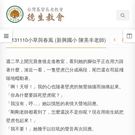
20131110小草與春風 (新興國小 陳美丰老師)
週二早上開完晨會後走進教室，看到她的腳似乎正在用力踩
著什麼，湊近一看，一隻壁虎已分成兩段，尾巴還在苟延殘
喘地蠕動著。
「啊！天呀！」我的心也隨著壁虎的無聲抽搐而抽痛起來。
「你為什麼要踩死壁虎呢？」
「我沒有，哼…」她以憤怒的表情大聲地回應。
「剛剛老師都看到了，怎麼還說不是你呢？現在用衛生紙把
壁虎包起來！」
「我不要！」她幾乎以狂吼的聲音再次回應。