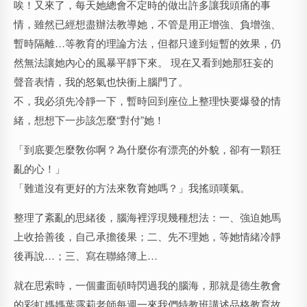
唉！又來了，每天她總會不定時的做出許多讓我頭痛的事
情，雖然已經想盡辦法教導她，不管是用正增強、負增強、
暫時隔離…等教育的理論方法，但都只達到短暫的效果，仍
然無法讓她內心的風暴平靜下來。 現在又看到她那狂妄的
聲音表情，我的怒氣也快衝上腦門了。
不，我必須先冷靜一下，暫時回到座位上整理快要爆發的情
緒，想想下一步該怎麼“對付”她！
「到底要怎麼敎你啊？為什麼你有漂亮的外貌，卻有一顆狂
亂的心！」
「難道沒有更好的方法來敎育她嗎？」我搖頭嘆氣。
整理了紊亂的思緒後，腦海裡浮現幾種想法：一、強迫她馬
上收拾善後，自己承擔後果；二、先不理她，等她情緒冷靜
後再說…；三、寫在聯絡簿上…
就在思索時，一個畫面頓時閃過我的腦海，那就是德生教會
的彩虹媽媽
葉露莉
老師每週一來我們特教班講述品格教育故