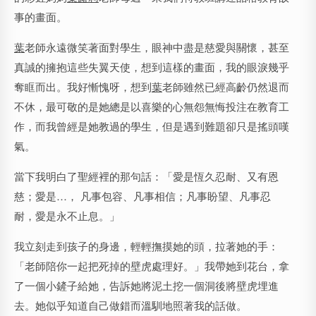
事的畫面。
葉
老師永遠微笑著面對學生，眼神中盡是慈愛與關懷，甚至
真誠的擁抱這些失翼天使，想到這樣的畫面，我的眼淚幾乎
奪眶而出。我好慚愧呀，想到
葉
老師雖然已經高齡仍然退而
不休，最可敬的是她總是以喜樂的心無怨無悔投注在教育工
作，而我曾經是她教過的學生，但是遇到難題卻只是搖頭嘆
氣。
當下我明白了聖經裡的那句話：「愛是恆久忍耐、又有恩
慈；愛是…， 凡事包容、凡事相信；凡事盼望、凡事忍
耐，愛是永不止息。」
我立刻走到孩子的身邊，輕輕撫摸她的頭，拉著她的手：
「老師陪你一起把死掉的壁虎處理好。」我帶她到花台，拿
了一個小鏟子給她，告訴她將泥土挖一個洞後將壁虎埋進
去。她似乎知道自己做錯而溫馴地照著我的話做。