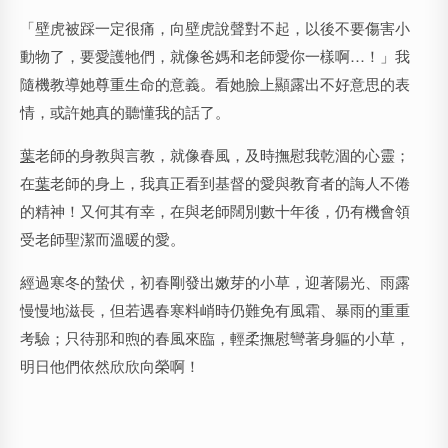
「壁虎被踩一定很痛，向壁虎說聲對不起，以後不要傷害小
動物了，要愛護牠們，就像爸媽和老師愛你一樣啊…！」我
隨機教導她尊重生命的意義。看她臉上顯露出不好意思的表
情，或許她真的聽懂我的話了。
葉
老師的身教與言教，就像春風，及時撫慰我乾涸的心靈；
在
葉
老師的身上，我真正看到基督的愛與教育者的誨人不倦
的精神！又何其有幸，在與老師闊別數十年後，仍有機會領
受老師聖潔而溫暖的愛。
經過寒冬的蟄伏，初春剛發出嫩芽的小草，迎著陽光、雨露
慢慢地滋長，但若遇春寒料峭時仍難免有風霜、暴雨的重重
考驗；只待那和煦的春風來臨，輕柔撫慰彎著身軀的小草，
明日他們依然欣欣向榮啊！