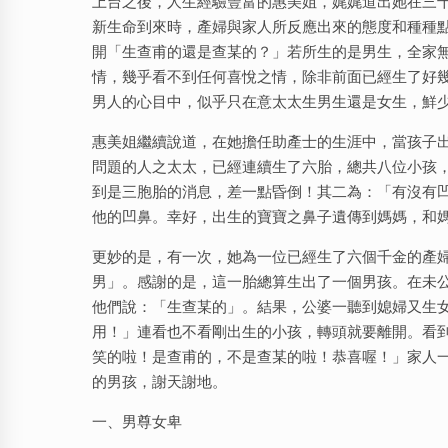
上台之後，人生經驗豐富的惠美姐，娓娓道出她在三
新生命到來時，產婦與家人所反應出來的態度和種種
開「生查甫的還是查某的？」若所生的是男生，全家
情，幾乎看不到任何喜悅之情，除非前面已經生了好
男人的心目中，似乎只在意太太生男生還是女生，鮮
惠美姐繼續說道，在她擔任助產士的生涯中，當孩子
問題的人之太太，已經連續生了六胎，總共八位小孩
到是三胞胎的消息，差一點昏倒！其二為：「有沒有
他的凹鼻。幸好，出生的寶寶之鼻子遺傳到媽媽，和
更妙的是，有一次，她為一位已經生了六個千金的產
男」。感謝的是，這一胎總算生出了一個男孩。在未
他們說：「生查某的」。結果，公婆一聽到媳婦又生
用！」連看也不看剛出生的小孩，轉頭就要離開。看
笑的啦！是查甫的，不是查某的啦！恭喜喔！」家人
的男孩，謝天謝地。
一、男尊女卑