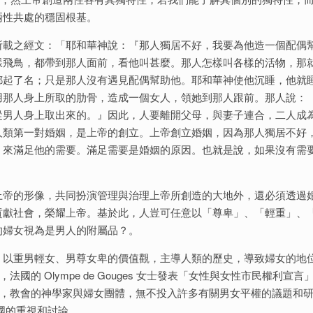
兩性共處的穩固根基。
 節所載之經文：「耶和華神說：『那人獨居不好，我要為他造一個配偶
樣飛鳥，都帶到那人面前，看他叫甚麼。那人怎樣叫各樣的活物，那
都起了名；只是那人沒有遇見配偶幫助他。耶和華神使他沉睡，他就
用那人身上所取的肋骨，造成一個女人，領她到那人跟前。那人說：
從男人身上取出來的。』因此，人要離開父母，與妻子連合，二人成
人類第一對婚姻，是上帝的創立。上帝創立婚姻，因為那人獨居不好
，來滿足他的需要。滿足需要是婚姻的原因。也就是說，如果沒有需
上帝的形像，共同扮演管理與治理上帝所創造的大地外，還必須透過
貢獻社會，榮耀上帝。基於此，人豈可任意以「尊卑」、「輕重」、
的婦女視為是男人的附屬品？。
，以重男輕女、男尊女卑的價值觀，主導人類的歷史，導致婦女的地
國的 Olympe de Gouges 女士發表「女性與女性市民權利宣言
man ）後，兩百多年來，教會的神學家與婦女團體，無不投入許多有關男女平權的議題和
國的重視和討論。