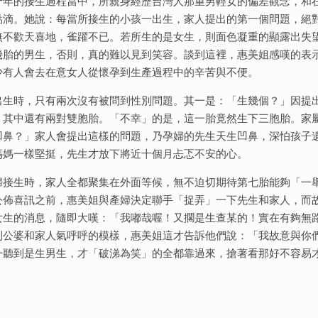
十年的接生過程當中，所親身經歷台灣人那重男輕女的偏差觀念，和
點滴。她說：每當所接生的小孩一出生，家人提出的第一個問題，絕
無不歡天喜地，雀躍不已。若所生的是女生，則面色凝重的顯露出失
幾胎的男生，否則，真的難以見到笑容。談到這裡，惠美姐感嘆的表
少有人會去在意女人從懷孕到生產過程中的辛苦與不便。
出生時，只有兩次沒有被問到性別問題。其一是：「生幾個？」因提
，其中還有兩對雙胞胎。「不幸」的是，這一胎竟然生下三胞胎。家
凹鼻？」家人會提出這樣的問題，乃孕婦的先生天生凹鼻，深怕孩子
媽媽一樣堅挺，先生才放下將近十個月忐忑不安的心。
婦接生時，家人全都聚集在外面等候，無不迫切期待第七胎能夠「一
公佈喜訊之前，惠美姐與產婦決定聯手「捉弄」一下先生和家人，而
女生的消息，隨即大嘆：「我嘟哉喔！又擱是生查某的！實在有夠無
到公婆和家人氣呼呼的模樣，惠美姐這才告訴他們說：「我故意與你
一聽到是生男生，才「破涕為笑」的全都靠過來，搶著看那好不容易