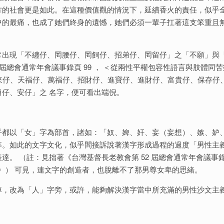
方的社會更是如此。在這種價值觀的情況下，延續香火的責任，似乎
中的最痛，也成了她們終身的遺憾，她們必須一輩子扛著這支笨重且
常出現「不纏仔、罔腰仔、罔飼仔、招弟仔、罔留仔」之「不願」與
屆總會通常年會議事錄頁 99 ， ＜從兩性平權包容性語言與肢體同
、福來仔、天福仔、萬福仔、招財仔、進寶仔、進財仔、富貴仔、保存仔
仔、安仔」之 名字，便可看出端倪。
乎都以「女」字為部首，諸如：「奴、婢、奸、妄（妄想）、嫉、妒
等。如此的文字文化，似乎間接訴說著漢字形成過程的過度「男性主
。 （註：見拙著《台灣基督長老教會第 52 屆總會通常年會議事
文 》） 可見，連文字的創造者，也脫離不了那男尊女卑的思緒。
掉，改為「人」字旁，或許，能夠解決漢字當中所充滿的男性沙文主