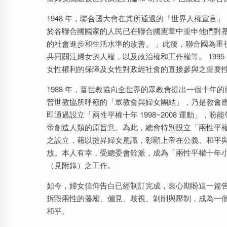
1948 年，聯合國大會在其所通過的「世界人權宣言」（ Unive
於各聯合國國家的人民已在聯合國憲章中重申他們對
的社會進步和生活水準的改善。 」此後，聯合國為重視
共同關注婦女的人權，以及政治權和工作權等。 199
女性權利的保障及女性對政經社會的直接參與之重要
1988 年，普世教協向全世界的眾教會提出一個十年的目標，即
普世教協所呼籲的「眾教會與婦女團結」，乃是教會應主
即通過設立「兩性平權十年 1998~2008 運動」，
帝創造人類的原旨意。為此，總會特別設立「兩性平
之設立，藉以提昇婦女意識，彰顯上帝在公義、和平
放。本人有幸，受總委會銓派，成為「兩性平權十年
（見附錄）之工作。
如今，婦女信仰告白已經制訂完成，衷心期盼這一篇
拆毀兩性的藩籬、偏見、歧視、剝削與壓制，成為一
和平。