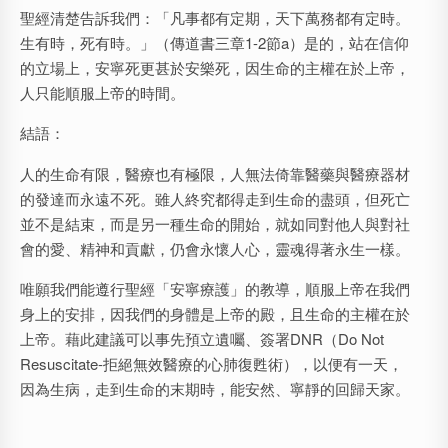
聖經清楚告訴我們：「凡事都有定期，天下萬務都有定時。
生有時，死有時。」（傳道書三章1-2節a）是的，站在信仰
的立場上，安寧死更甚於安樂死，因生命的主權在於上帝，
人只能順服上帝的時間。
結語：
人的生命有限，醫療也有極限，人無法倚靠醫藥與醫療器材
的發達而永遠不死。雖人終究都得走到生命的盡頭，但死亡
並不是結束，而是另一種生命的開始，就如同對他人與對社
會的愛、精神和貢獻，仍會永懷人心，靈魂得著永生一樣。
唯願我們能遵行聖經「安寧療護」的教導，順服上帝在我們
身上的安排，因我們的身體是上帝的殿，且生命的主權在於
上帝。藉此建議可以事先預立遺囑、簽署DNR（Do Not
Resuscitate-拒絕無效醫療的心肺復甦術），以便有一天，
因為生病，走到生命的末期時，能安然、寧靜的回歸天家。