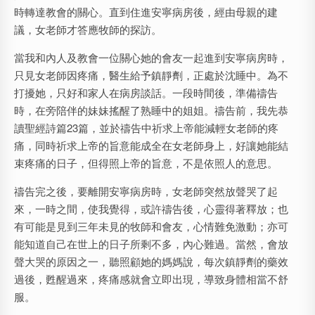
時轉達教會的關心。直到住進安寧病房後，經由母親的建
議，女老師才答應牧師的探訪。
當我和內人及教會一位關心她的會友一起進到安寧病房時，
只見女老師因疼痛，醫生給予鎮靜劑，正處於沈睡中。為不
打擾她，只好和家人在病房談話。一段時間後，準備禱告
時，在旁陪伴的妹妹搖醒了熟睡中的姐姐。禱告前，我先恭
讀聖經詩篇23篇，並於禱告中祈求上帝能減輕女老師的疼
痛，同時祈求上帝的旨意能成全在女老師身上，好讓她能結
束疼痛的日子，但得照上帝的旨意，不是依照人的意思。
禱告完之後，要離開安寧病房時，女老師突然放聲哭了起
來，一時之間，使我覺得，或許禱告後，心靈得著釋放；也
有可能是見到三年未見的牧師和會友，心情難免激動；亦可
能知道自己在世上的日子所剩不多，內心難過。當然，會放
聲大哭的原因之一，聽照顧她的媽媽說，每次鎮靜劑的藥效
過後，甦醒過來，疼痛感就會立即出現，導致身體相當不舒
服。