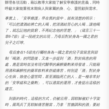
辦理各項活動，藉以教導大家能了解安寧療護的意義，同時
呼籲大家能重視末期病人與家屬的身、心、靈照顧與需求。
事實上，「安寧療護」早在舊約當中，就有清楚的明示：
「
可以把濃酒給將亡的人喝，把清酒給苦心的人喝，讓他喝
了，就忘記他的貧窮，不再紀念他的苦楚。
」（
箴言三十一
章
6-7
節）這一段經文的出現，乃母后對於身為一國之君的
兒子之叮嚀。
母后會在1-5節先行囑咐身為一國之君的兒子當留意與節
制「喝酒」的問題後，又進一步提到「酒」對於病患的用
處，應是當時並沒有現代醫學的麻醉藥劑來得發達，只能藉
用
酒和麻醉性的藥草飲料來舒緩痛苦，特別是「酒」對於身
心生病，致使心靈苦悶，甚至瀕臨死亡的人，是一種非常好
的「安寧緩和之藥劑」，可以適當的運用，才會提出這樣的
建言。
到新約時代，這樣的方式，仍被沿用，因耶穌被釘十字架
時，羅馬兵丁見耶穌痛苦難當，乃拿「苦膽調和的酒」要給