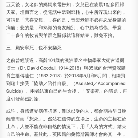
五天後，女老師的媽媽來電告知，女兒已在凌晨1點多回歸
天家。坦而言之，從電話中聽到噩耗，心中所浮現出來的，
可謂是「悲喜交集」，喜的是，音樂老師不必再忍受身體的
病痛；悲的是，和熟識的會友離別，心中頗為感傷。畢竟，
二十多年的牧者與羊群之關係就這樣結束，難免不捨。
三、願安寧死，也不安樂死
之前曾經談過，高齡104歲的澳洲著名生物學家大衛古道爾
博士（Dr. David Goodall, 1914-2018）與85歲的台灣資深體
育主播傅達仁（1933-2018）於2018年5月和6月間，相繼飛
到瑞士接受「協助／陪伴自殺」（Assisted／Accompanied
Suicide）。兩者結束自己的生命後，「安樂死」的議題，再
度引發熱烈討論。
或許，身體遭受病痛折磨，難以忍受的人，都會期待早日脫
離苦海而「想死」。然站在信仰的立場上，生命的主權在於
上帝，人並不能在非自然的情況下，用「人為的方式」結束
自己的生命。基於此，英國籍的桑德斯醫師才會終其一生，