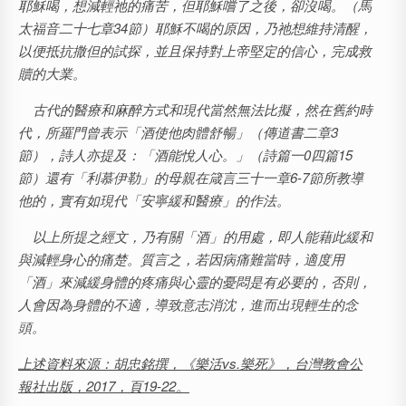
耶穌喝，想減輕祂的痛苦，但耶穌嚐了之後，卻沒喝。（馬
太福音二十七章34節）耶穌不喝的原因，乃祂想維持清醒，
以便抵抗撒但的試探，並且保持對上帝堅定的信心，完成救
贖的大業。
古代的醫療和麻醉方式和現代當然無法比擬，然在舊約時
代，
所羅門曾表示「酒使他肉體舒暢」（傳道書二章3
節），詩人亦提及：「酒能悅人心。」（詩篇一0四篇15
節）還有「
利慕伊勒」的母親在箴言三十一章
6-7
節
所教導
他的，實有如現代「
安寧緩和醫療
」的作法。
以上所提之經文，乃有關「酒」的用處，即人能藉此緩和
與減輕身心的痛楚。質言之，若因病痛難當時，適度用
「酒」來減緩身體的疼痛與心靈的憂悶是有必要的，否則，
人會因為身體的不適，導致意志消沈，進而出現輕生的念
頭。
上述資料來源：胡忠銘撰，《樂活vs.樂死》，台灣教會公
報社出版，2017，頁19-22。