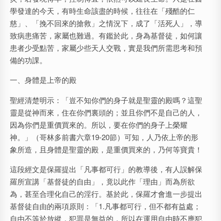
學發達的今天，有時生命該盡的時候，往往在「殘酷的仁
慈」、「挽不回來的搶救」之情況下，成了「活死人」，導
致病患痛苦，家屬也難過。有鑑於此，身為基督徒，如何讓
患者少受點苦，家屬少些天人交戰，實是我們所需思考和預
備的功課。
一、身體是上帝的殿
聖經清楚明示：「豈不知你們的身子就是聖靈的殿嗎？這聖
靈是從神而來，住在你們裏頭的；並且你們不是自己的人，
因為你們是重價買來的。所以，要在你們的身子上榮耀
神。」（哥林多前書六章19-20節）可知，人乃依上帝的形
象所造，且身體是聖靈的殿，是重價買來的，乃何等寶貴！
這段經文是保羅提出「凡事都可行」的教導後，有人誤解保
羅所宣講「基督徒的自由」，竟以此作「理由」而為所欲
為，甚至合理化自己的淫行。基於此，保羅才會進一步提出
基督徒自由的兩項原則：「1.凡事都可行，但不都有益處；
自由不等於放縱，犯罪是無益的，所以在運用自由時不應犯