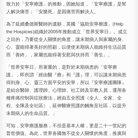
致力於「安寧療護」的推動，因她知道，「安寧療護」是幫
人解決痛苦；「安樂死」是因痛苦而解決人。
為了延續桑德斯醫師的遺願，英國「協助安寧療護」(Help
the Hospices)組織於2005年推動成立「世界安寧日」。成立
之目的，乃要從全人關懷的角度，讓末期病人與家屬的身、
心、靈能得著美好的照顧，以便使末期病人能維持生活品質
而「善終」，家屬也能得著安慰與扶持而「善生」。
「世界安寧日」所著重的，是對於末期病患的「安寧療
護」，即所謂「經由醫『療』和『護』理，可以讓末期病患
得到身、心、靈三方面平安的安寧，所以『安寧療護團隊』
是結合醫師、護理師、心理師、社工師及宗教人員，運用各
種疼痛控制與症狀療法，經由五全照護（全人、全家、全
程、全隊及全社區），延伸醫療照護的觸角至社區，以提升
末期病人的生命品質。」
可知，安寧療護服務，不但是基本人權，更是二十一世紀的
普世價值。為此，世界各國無不從全人關懷的角度，推廣與