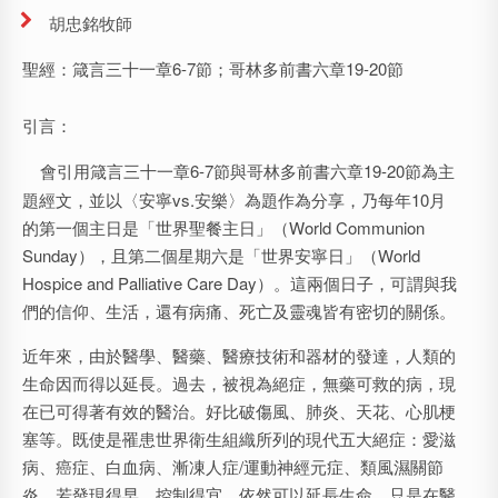
胡忠銘牧師
聖經：箴言三十一章6-7節；哥林多前書六章19-20節
引言：
會引用箴言三十一章6-7節與哥林多前書六章19-20節為主
題經文，並以〈安寧vs.安樂〉為題作為分享，乃每年10月
的第一個主日是「世界聖餐主日」（World Communion
Sunday），且第二個星期六是「世界安寧日」（World
Hospice and Palliative Care Day）。這兩個日子，可謂與我
們的信仰、生活，還有病痛、死亡及靈魂皆有密切的關係。
近年來，由於醫學、醫藥、醫療技術和器材的發達，人類的
生命因而得以延長。過去，被視為絕症，無藥可救的病，現
在已可得著有效的醫治。好比破傷風、肺炎、天花、心肌梗
塞等。既使是罹患世界衛生組織所列的現代五大絕症：愛滋
病、癌症、白血病、漸凍人症/運動神經元症、類風濕關節
炎，若發現得早，控制得宜，依然可以延長生命。只是在醫