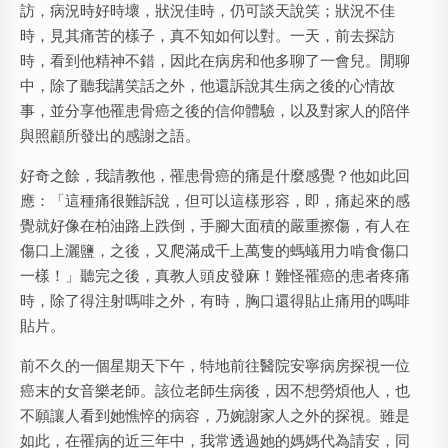
訪，病況時好時壞，狀況佳時，仍可談天說笑；狀況不佳
時，見其痛苦的樣子，真不知如何以對。一天，前去探訪
時，看到他精神不錯，因此在病房和他多聊了一會兒。閒聊
中，除了聽我講笑話之外，他還訴說其生病之後的心情故
事，並分享他罹患骨癌之後的信仰體驗，以及對家人的陪伴
與照顧所發出的感謝之語。
好奇之餘，我請教他，罹患骨癌的痛是什麼感覺？他如此回
應：「這種痛很難訴說，但可以這樣形容，即，痛起來的感
覺就好像在柏油路上跌倒，手腳大面積的嚴重擦傷，有人在
傷口上灑鹽，之後，又爬滿成千上萬隻的螞蟻用力啃食傷口
一樣！」聽完之後，真教人頭皮發麻！難怪罹癌的患者疼痛
時，除了得注射嗎啡之外，有時，胸口還得貼止痛用的嗎啡
貼片。
前不久的一個星期天下午，特地前往醫院安寧病房探視一位
癌末的女音樂老師。該位老師生病後，因不想勞煩他人，也
不願讓人看到她憔悴的病容，乃婉謝家人之外的探視。雖是
如此，在罹病的近三年中，我常透過她的媽媽代為請安，同