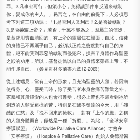
罪。2.凡事都可行，但須小心，免得讓那件事反過來轄制
你，變成你的主人。」易言之，在自由的前提下，人必須思
考下列這三項功課：「1.是否利人又利己？2.是否被轄制？
3.是否榮耀上帝？」若否，千萬不能為之，因屬主的信徒，
是基督用寶血贖回的，有上帝的靈居住在裡面，自此，信徒
的身體已不再屬乎自己，必須以正確之態度對待自己的身
體，絕不能受到罪惡的轄制而侵犯它，損害了身體作為聖靈
之殿的功用，所以，基督徒當以自己的身體來榮耀上帝，不
能作賤自己。（參見哥林多前書六章12-20節）
從上述端見，當有上帝的形象，且充滿聖靈的人類，若因病
使得身、心、靈受苦時，除了受苦者本身會痛苦難當之外，
家屬和其所鍾愛的人也會很難受，想必上帝也不願看到祂所
創造的人類受這樣的苦，特別是在醫學發達的今天，用「殘
酷的仁慈」及「挽不回來的搶救」，對有「上帝的殿」之稱
的人類身體而言，儼然是一種「折磨」。為此，「全球安寧
療護聯盟」（Worldwide Palliative Care Alliance）才會在
「安寧療護」（Hospice & Palliative Care）創始人桑德斯醫