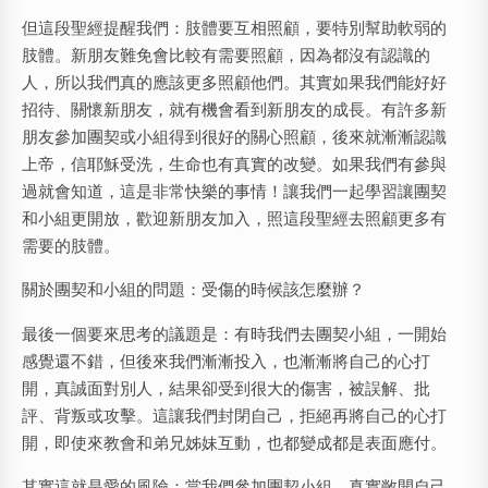
但這段聖經提醒我們：肢體要互相照顧，要特別幫助軟弱的
肢體。新朋友難免會比較有需要照顧，因為都沒有認識的
人，所以我們真的應該更多照顧他們。其實如果我們能好好
招待、關懷新朋友，就有機會看到新朋友的成長。有許多新
朋友參加團契或小組得到很好的關心照顧，後來就漸漸認識
上帝，信耶穌受洗，生命也有真實的改變。如果我們有參與
過就會知道，這是非常快樂的事情！讓我們一起學習讓團契
和小組更開放，歡迎新朋友加入，照這段聖經去照顧更多有
需要的肢體。
關於團契和小組的問題：受傷的時候該怎麼辦？
最後一個要來思考的議題是：有時我們去團契小組，一開始
感覺還不錯，但後來我們漸漸投入，也漸漸將自己的心打
開，真誠面對別人，結果卻受到很大的傷害，被誤解、批
評、背叛或攻擊。這讓我們封閉自己，拒絕再將自己的心打
開，即使來教會和弟兄姊妹互動，也都變成都是表面應付。
其實這就是愛的風險：當我們參加團契小組，真實敞開自己