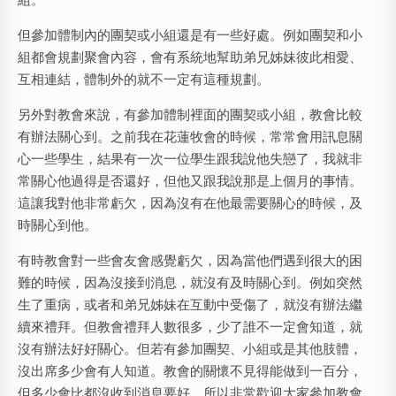
但參加體制內的團契或小組還是有一些好處。例如團契和小
組都會規劃聚會內容，會有系統地幫助弟兄姊妹彼此相愛、
互相連結，體制外的就不一定有這種規劃。
另外對教會來說，有參加體制裡面的團契或小組，教會比較
有辦法關心到。之前我在花蓮牧會的時候，常常會用訊息關
心一些學生，結果有一次一位學生跟我說他失戀了，我就非
常關心他過得是否還好，但他又跟我說那是上個月的事情。
這讓我對他非常虧欠，因為沒有在他最需要關心的時候，及
時關心到他。
有時教會對一些會友會感覺虧欠，因為當他們遇到很大的困
難的時候，因為沒接到消息，就沒有及時關心到。例如突然
生了重病，或者和弟兄姊妹在互動中受傷了，就沒有辦法繼
續來禮拜。但教會禮拜人數很多，少了誰不一定會知道，就
沒有辦法好好關心。但若有參加團契、小組或是其他肢體，
沒出席多少會有人知道。教會的關懷不見得能做到一百分，
但多少會比都沒收到消息要好。所以非常歡迎大家參加教會