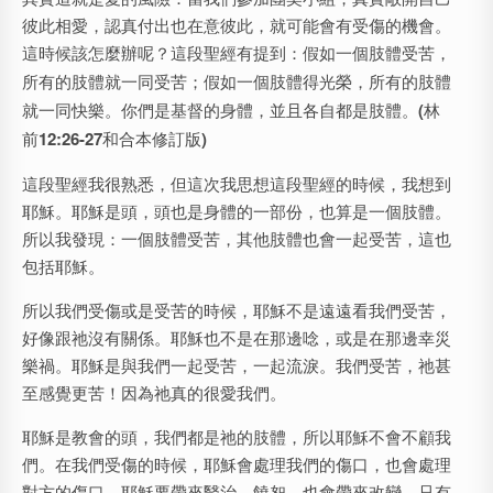
彼此相愛，認真付出也在意彼此，就可能會有受傷的機會。
這時候該怎麼辦呢？這段聖經有提到：
假如一個肢體受苦，
所有的肢體就一同受苦；假如一個肢體得光榮，所有的肢體
就一同快樂。你們是基督的身體，並且各自都是肢體。
(
林
前
12:26-27
和合本修訂版
)
這段聖經我很熟悉，但這次我思想這段聖經的時候，我想到
耶穌。耶穌是頭，頭也是身體的一部份，也算是一個肢體。
所以我發現：一個肢體受苦，其他肢體也會一起受苦，這也
包括耶穌。
所以我們受傷或是受苦的時候，耶穌不是遠遠看我們受苦，
好像跟祂沒有關係。耶穌也不是在那邊唸，或是在那邊幸災
樂禍。耶穌是與我們一起受苦，一起流淚。我們受苦，祂甚
至感覺更苦！因為祂真的很愛我們。
耶穌是教會的頭，我們都是祂的肢體，所以耶穌不會不顧我
們。在我們受傷的時候，耶穌會處理我們的傷口，也會處理
對方的傷口，耶穌要帶來醫治、饒恕，也會帶來改變。只有