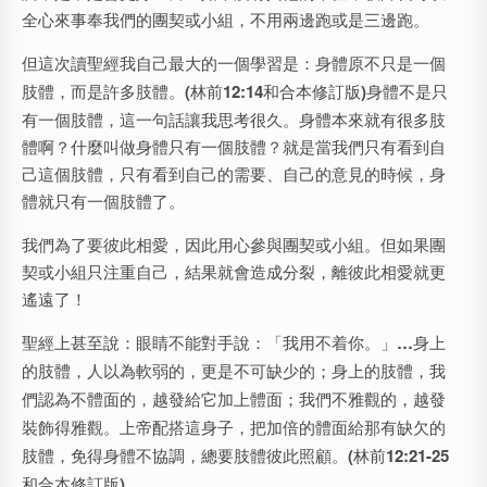
全心來事奉我們的團契或小組，不用兩邊跑或是三邊跑。
但這次讀聖經我自己最大的一個學習是：
身體原不只是一個
肢體，而是許多肢體。
(
林前
12:14
和合本修訂版
)
身體不是只
有一個肢體，這一句話讓我思考很久。身體本來就有很多肢
體啊？什麼叫做身體只有一個肢體？就是當我們只有看到自
己這個肢體，只有看到自己的需要、自己的意見的時候，身
體就只有一個肢體了。
我們為了要彼此相愛，因此用心參與團契或小組。但如果團
契或小組只注重自己，結果就會造成分裂，離彼此相愛就更
遙遠了！
聖經上甚至說：
眼睛不能對手說：「我用不着你。」
…
身上
的肢體，人以為軟弱的，更是不可缺少的；身上的肢體，我
們認為不體面的，越發給它加上體面；我們不雅觀的，越發
裝飾得雅觀。上帝配搭這身子，把加倍的體面給那有缺欠的
肢體，免得身體不協調，總要肢體彼此照顧。
(
林前
12:21-25
和合本修訂版
)