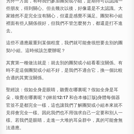
另外一方面，有時我們參加團契或小組，是期待可以認識一
些朋友，得到關心。但去幾次以後，好像還是不太認識。大
家雖然不是完全沒有關心，但還是感覺不滿足。團契和小組
裡面有些人關係很好，但我們不管怎麼努力，都還是打不進
去。
這些不適應嚴重到某個程度，我們就可能會
很想要去別的團
契
/
小組。
這時候該怎麼辦呢？
其實第一種做法就是：就去別的團契或小組看看沒關係。有
時不是這個團契或小組不好，是我們不適合它，換一個比較
合適的其實沒關係。
聖經說：
假如全身是眼睛，聽覺在哪裏呢？假如全身是耳
朵，嗅覺在哪裏呢？
(
林前
12:17
和合本修訂版
)
身體每個器
官並不是都完全一樣，這也讓我們了解團契或小組本來就不
見得會完全一樣。因此我們也不用強求自己一定要和別人一
樣。若我們是眼睛，走進一大堆的耳朵群中，真的可能會無
法適應。