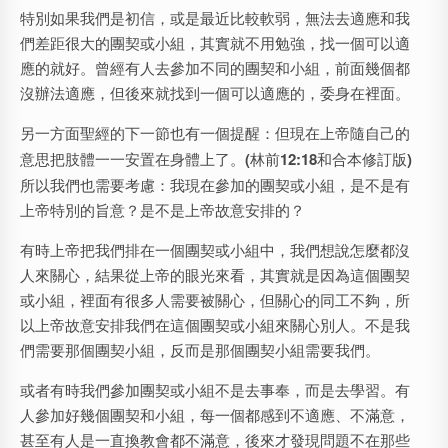
特別如果我們是初信，或是最近比較軟弱，無法去適應和我
們差距很大的團契或小組，其實就不用勉強，找一個可以適
應的就好。曾經有人去參加不同的團契和小組，前面幾個都
沒辦法適應，但後來就找到一個可以適應的，委身在裡面。
另一方面聖經的下一節也有一個提醒：
但現在上帝隨自己的
意思把肢體一一安置在身體上了。
(
林前
12:18
和合本修訂版
)
所以我們也需要考慮：我現在參加的團契或小組，是不是有
上帝特別的旨意？是不是上帝故意安排的？
有時上帝把我們排在一個團契或小組中，我們想說怎麼都沒
人來關心，結果從上帝的眼光來看，其實就是因為這個團契
或小組，裡面有很多人需要被關心，但關心的同工不夠，所
以上帝故意安排我們在這個團契或小組來關心別人。不是我
們需要那個團契小組，反而是那個團契小組需要我們。
或者有時我們參加團契或小組不是去事奉，而是去學習。有
人參加好幾個團契和小組，每一個都感到不適應、不滿意，
甚至有人是一直換教會都不滿意，後來才發現問題不在那些