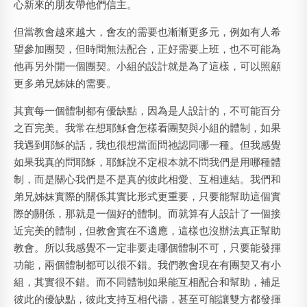
心新來的朋友帶他們信主。
但當教會越來越大，會友的需要也漸漸更多元，例如有人希
望參加團契，但時間無法配合，正好需要上班，也不可能為
他再另外開一個團契。小組的設計就是為了這樣，可以照顧
更多弟兄姊妹的需要。
其實每一個體制都有優缺點，因為是人設計的，不可能百分
之百完美。我常在想耶穌會怎樣看團契與小組的體制，如果
我遇到耶穌的話，我也很想當面問祂認同哪一種。但我感覺
如果我真的問耶穌，耶穌說不定根本就不問我們是用哪種體
制，而是關心我們是不是真的彼此相愛、互相連結。我們和
弟兄姊妹實際的關係其實比形式更重要，只要能幫助這個實
際的關係，那就是一個好的體制。而就算有人設計了一個接
近完美的體制，但教會實在不適應，這樣也沒辦法真正幫助
教會。所以我感覺不一定非要走哪個體制不可，只要能發揮
功能，兩個體制都可以很不錯。我們教會現在有團契又有小
組，其實很不錯。而不同體制如果能互相配合和幫助，補足
彼此的優缺點，彼此支持互相代禱，甚至可能讓雙方都發揮