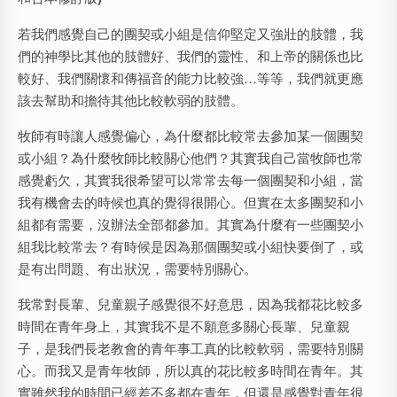
若我們感覺自己的團契或小組是信仰堅定又強壯的肢體，我
們的神學比其他的肢體好、我們的靈性、和上帝的關係也比
較好、我們關懷和傳福音的能力比較強…等等，我們就更應
該去幫助和擔待其他比較軟弱的肢體。
牧師有時讓人感覺偏心，為什麼都比較常去參加某一個團契
或小組？為什麼牧師比較關心他們？其實我自己當牧師也常
感覺虧欠，其實我很希望可以常常去每一個團契和小組，當
我有機會去的時候也真的覺得很開心。但實在太多團契和小
組都有需要，沒辦法全部都參加。其實為什麼有一些團契小
組我比較常去？有時候是因為那個團契或小組快要倒了，或
是有出問題、有出狀況，需要特別關心。
我常對長輩、兒童親子感覺很不好意思，因為我都花比較多
時間在青年身上，其實我不是不願意多關心長輩、兒童親
子，是我們長老教會的青年事工真的比較軟弱，需要特別關
心。而我又是青年牧師，所以真的花比較多時間在青年。其
實雖然我的時間已經差不多都在青年，但還是感覺對青年很