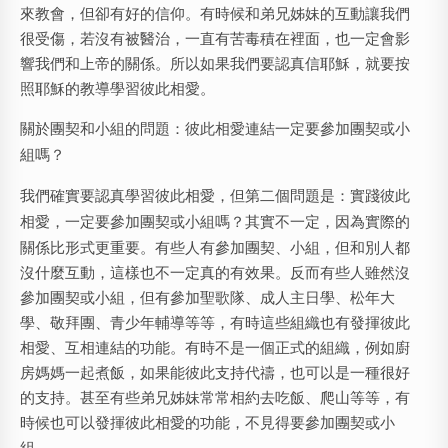
來教會，但卻有好的信仰。有時候和弟兄姊妹的互動讓我們
很受傷，若沒有被醫治，一直有苦毒積在裡面，也一定會影
響我們和上帝的關係。所以如果我們要認真信耶穌，就要按
照耶穌的教導學習彼此相愛。
關於團契和小組的問題：彼此相愛連結一定要參加團契或小
組嗎？
我們確實要認真學習彼此相愛，但第二個問題是：
實踐彼此
相愛，一定要參加團契或小組嗎？
其實不一定，因為實際的
關係比形式更重要。有些人有參加團契、小組，但和別人都
沒什麼互動，這樣也不一定真的有效果。反而有些人雖然沒
參加團契或小組，但有參加聖歌隊、成人主日學、松年大
學、敬拜團、青少年輔導等等，有時這些組織也有發揮彼此
相愛、互相連結的功能。有時不是一個正式的組織，例如廚
房媽媽一起煮飯，如果能彼此支持代禱，也可以是一種很好
的支持。甚至有些弟兄姊妹常常相約去吃飯、爬山等等，有
時候也可以發揮彼此相愛的功能，不見得要參加團契或小
組。