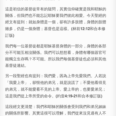
這是初信的基督徒常有的疑問，其實信仰確實是我和耶穌的
關係，但我們也不能忘記耶穌要我們彼此相愛。今天聖經的
經文有提到：
就如身體是一個，卻有許多肢體，身體的肢體
雖多，仍是一個身體；基督也是這樣。
(
林前
12:12
和合本修
訂版
)
我們每一位基督徒都是耶穌基督身體的一部分，身體的各部
分不可能互相沒關係。我們可以想想看，身體有哪個器官可
能獨立生存嗎？不可能。所以我們每個基督徒也必須和其他
基督徒連結。
另一段聖經也有提到：
我們愛，因為上帝先愛我們。人若說
「我愛上帝」，卻恨他的弟兄，就是說謊了；不愛他看得見
的弟兄，就不能愛看不見的上帝。愛上帝的，也要愛弟兄；
這是我們從上帝所受的命令。
(
約壹
4:19-21
和合本修訂版
)
這段經文更清楚：我們和耶穌的關係會受到我們和弟兄姊妹
的關係所影響。其實這很可以理解，我們從來沒見過有人不