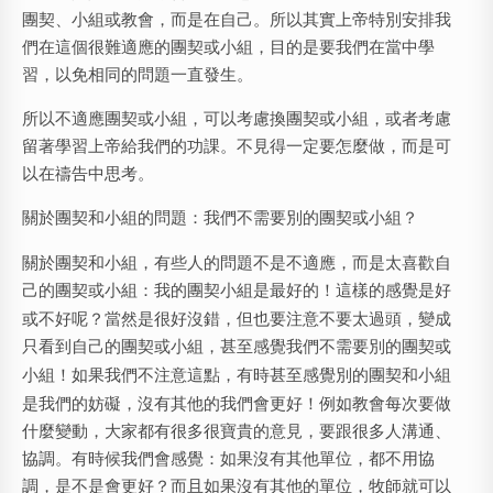
團契、小組或教會，而是在自己。所以其實上帝特別安排我
們在這個很難適應的團契或小組，目的是要我們在當中學
習，以免相同的問題一直發生。
所以不適應團契或小組，可以考慮換團契或小組，或者考慮
留著學習上帝給我們的功課。不見得一定要怎麼做，而是可
以在禱告中思考。
關於團契和小組的問題：我們不需要別的團契或小組？
關於團契和小組，有些人的問題不是不適應，而是太喜歡自
己的團契或小組：
我的團契小組是最好的！
這樣的感覺是好
或不好呢？當然是很好沒錯，但也要注意不要太過頭，變成
只看到自己的團契或小組，甚至感覺
我們不需要別的團契或
小組！
如果我們不注意這點，有時甚至感覺別的團契和小組
是我們的妨礙，沒有其他的我們會更好！例如教會每次要做
什麼變動，大家都有很多很寶貴的意見，要跟很多人溝通、
協調。有時候我們會感覺：如果沒有其他單位，都不用協
調，是不是會更好？而且如果沒有其他的單位，牧師就可以