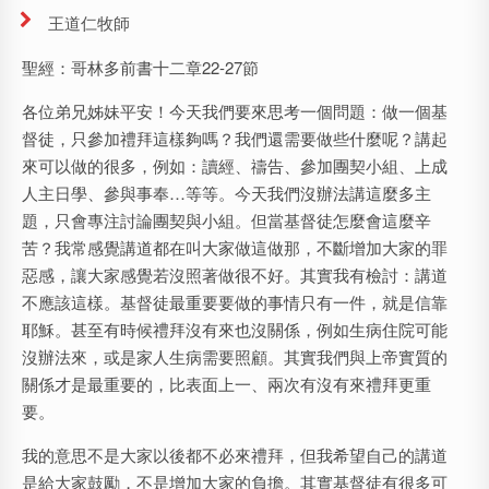
王道仁牧師
聖經：哥林多前書十二章22-27節
各位弟兄姊妹平安！今天我們要來思考一個問題：做一個基
督徒，只參加禮拜這樣夠嗎？我們還需要做些什麼呢？講起
來可以做的很多，例如：讀經、禱告、參加團契小組、上成
人主日學、參與事奉…等等。今天我們沒辦法講這麼多主
題，只會專注討論團契與小組。但當基督徒怎麼會這麼辛
苦？我常感覺講道都在叫大家做這做那，不斷增加大家的罪
惡感，讓大家感覺若沒照著做很不好。其實我有檢討：講道
不應該這樣。基督徒最重要要做的事情只有一件，就是信靠
耶穌。甚至有時候禮拜沒有來也沒關係，例如生病住院可能
沒辦法來，或是家人生病需要照顧。其實我們與上帝實質的
關係才是最重要的，比表面上一、兩次有沒有來禮拜更重
要。
我的意思不是大家以後都不必來禮拜，但我希望自己的講道
是給大家鼓勵，不是增加大家的負擔。其實基督徒有很多可