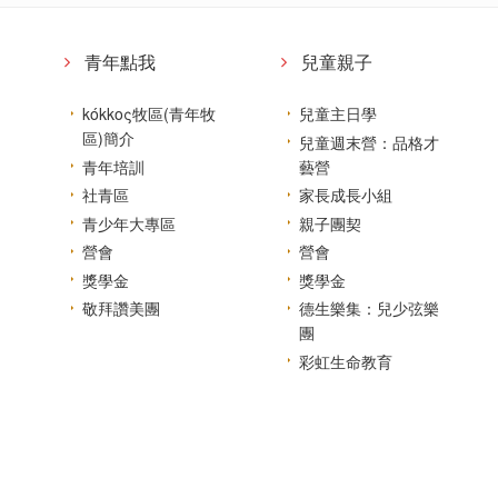
青年點我
兒童親子
kókkoς牧區(青年牧
兒童主日學
區)簡介
兒童週末營：品格才
青年培訓
藝營
社青區
家長成長小組
青少年大專區
親子團契
營會
營會
獎學金
獎學金
敬拜讚美團
德生樂集：兒少弦樂
團
彩虹生命教育