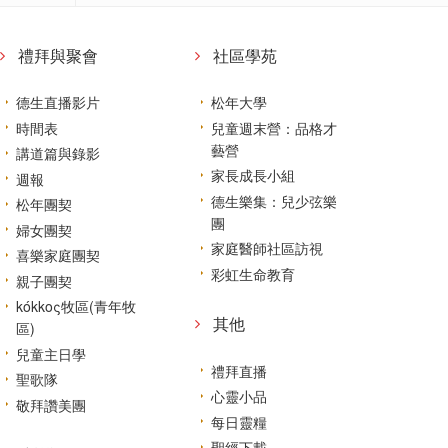
禮拜與聚會
社區學苑
德生直播影片
松年大學
時間表
兒童週末營：品格才
藝營
講道篇與錄影
家長成長小組
週報
德生樂集：兒少弦樂
松年團契
團
婦女團契
家庭醫師社區訪視
喜樂家庭團契
彩虹生命教育
親子團契
kókkoς牧區(青年牧
其他
區)
兒童主日學
禮拜直播
聖歌隊
心靈小品
敬拜讚美團
每日靈糧
聖經下載