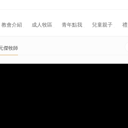
教會介紹
成人牧區
青年點我
兒童親子
禮
葉元傑牧師