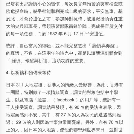
已培養出那謹慎小心的習慣，每次長官無預警的突擊檢查或
臨危授命時，幾乎都能順利完成上級的要求，平安無事。基
於此，才會於退伍之前，參加師對抗時，被選派擔負責任重
大的尖兵班班長，帶領演習部隊衝鋒陷陣，完成長官所交付
的每一項任務，而於 1982 年 6 月 17 日 平安退伍。
或許，自己當兵的經驗，並不能完整道出「 謹慎與儆醒 」
的真諦，不過，在這兩年的時光中，卻足以讓我深刻體會到
「 謹慎、儆醒與祈禱」這項功課的重要。
4.
以祈禱和預備來等待
日本 311 大地震後，香港人的情緒大受影響，為此，香港有
一團體，特別做了一項情緒調查，調查的對象包括中小學
生，以及電腦「臉書」（ facebook ）的用戶等，總計有一
千人接受調查。調查結果發現，有 90 ％的受訪者表示，因
地震而感到不安，其中，有 37 ％的人為災民的遭遇感到難
過； 29 ％的人則因為世事無常而憂慮。另外，亦有 70 ％以
上的人，因日本的大地震，使他們聯想到世界末日，並對世