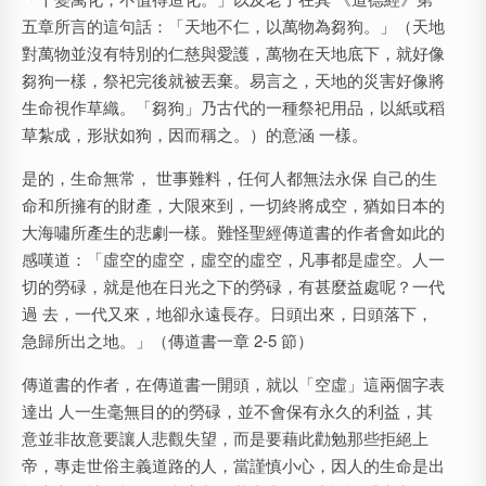
五章所言的這句話：「天地不仁，以萬物為芻狗。」（天地
對萬物並沒有特別的仁慈與愛護，萬物在天地底下，就好像
芻狗一樣，祭祀完後就被丟棄。易言之，天地的災害好像將
生命視作草織。「芻狗」乃古代的一種祭祀用品，以紙或稻
草紮成，形狀如狗，因而稱之。）的意涵 一樣。
是的，生命無常， 世事難料，任何人都無法永保 自己的生
命和所擁有的財產，大限來到，一切終將成空，猶如日本的
大海嘯所產生的悲劇一樣。難怪聖經傳道書的作者會如此的
感嘆道：「虛空的虛空，虛空的虛空，凡事都是虛空。人一
切的勞碌，就是他在日光之下的勞碌，有甚麼益處呢？一代
過 去，一代又來，地卻永遠長存。日頭出來，日頭落下，
急歸所出之地。」（傳道書一章 2-5 節）
傳道書的作者，在傳道書一開頭，就以「空虛」這兩個字表
達出 人一生毫無目的的勞碌，並不會保有永久的利益，其
意並非故意要讓人悲觀失望，而是要藉此勸勉那些拒絕上
帝，專走世俗主義道路的人，當謹慎小心，因人的生命是出