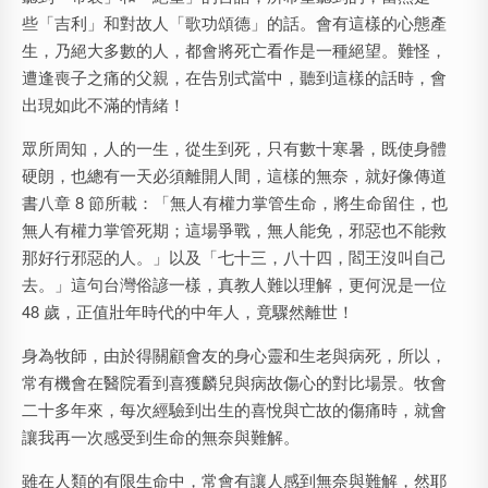
些「吉利」和對故人「歌功頌德」的話。會有這樣的心態產
生，乃絕大多數的人，都會將死亡看作是一種絕望。難怪，
遭逢喪子之痛的父親，在告別式當中，聽到這樣的話時，會
出現如此不滿的情緒！
眾所周知，人的一生，從生到死，只有數十寒暑，既使身體
硬朗，也總有一天必須離開人間，這樣的無奈，就好像傳道
書八章 8 節所載：「無人有權力掌管生命，將生命留住，也
無人有權力掌管死期；這場爭戰，無人能免，邪惡也不能救
那好行邪惡的人。」以及「七十三，八十四，閻王沒叫自己
去。」這句台灣俗諺一樣，真教人難以理解，更何況是一位
48 歲，正值壯年時代的中年人，竟驟然離世！
身為牧師，由於得關顧會友的身心靈和生老與病死，所以，
常有機會在醫院看到喜獲麟兒與病故傷心的對比場景。牧會
二十多年來，每次經驗到出生的喜悅與亡故的傷痛時，就會
讓我再一次感受到生命的無奈與難解。
雖在人類的有限生命中，常會有讓人感到無奈與難解，然耶