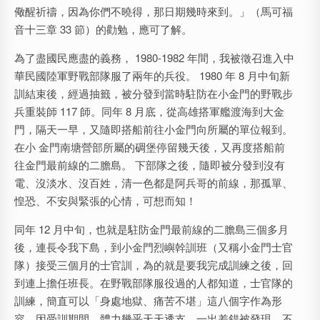
儆醒祈禱，因為你們不曉得，那日期幾時來到。」（馬可福
音十三章 33 節）的勸勉，應可了解。
為了盡國民應盡的義務， 1980-1982 年間，我被徵召進入中
華民國陸軍野戰部隊服了兩年的兵役。 1980 年 8 月中旬新
訓結束後，經過抽籤，被分發到當時駐防在小金門的野戰步
兵重裝師 117 師。同年 8 月底，從高雄搭軍艦渡海到大金
門，隔天一早，又隨即搭船前往小金門向所屬的單位報到。
在小 金門南塘營部所屬的碉堡停留幾天後，又再度搭船前
往金門最前線的二膽島。 下部隊之後，隨即被分發到沒有
電、沒淡水、沒百姓，清一色都是阿兵哥的前線，那孤單、
惶恐、不安與緊張的心情，可想而知！
同年 12 月中旬，也就是駐防金門最前線的二膽島三個多月
後，連長令我下島，到小金門烈嶼幹訓班（又稱小金門士官
隊）接受三個月的士官訓，為的就是要我完成訓練之後，回
到連上擔任班長。在野戰部隊服役過的人都知道，士官隊的
訓練，簡直可以「身處地獄、痛苦不堪」這八個字作為形
容，因受訓期間，體力幾乎天天透支，一出差錯被發現，不