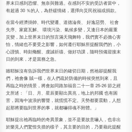
界末日感到恐懼、無奈與難過。在感到不安的受訪者當中，
有超過 30 ％的人，為舒緩情緒，選擇向災民祝福或捐款。
在當今經濟掛帥、時代變遷、道德淪喪、 好逸惡勞、 社會
失序、家庭瓦解、 環境污染、氣候多變，又逢日本的嚴重
災變，加上世界末日的預言滿天飛舞時，我們實不必擔心害
怕，情緒也不要受之影響，如何遵行耶穌所提醒我們的，小
心謹慎、時刻儆醒、虔誠祈禱、做好功課，隨時預備迎接末
日的到來，才是當務之急。
雖耶穌沒有告訴我們世界末日的確切日期，然祂卻提醒我
們，祂會像 賊一樣，在人們疏於防備的時候突然到來，且
再臨之時的情景，將會如同路加福音二十一章 25-26 節之經
文所述：「日、月、星辰要顯出異兆，地上的邦國 也有困
苦，因海中波浪的響聲，就慌慌不定。天勢都要震動，人想
起那將要臨到世界的事，就都嚇得魂不附體。」
耶穌提出祂再臨時的奇異景象，並不是要故意嚇人，也非出
於樂見人們驚惶失措的樣子，其主要的目的，乃要藉此提醒