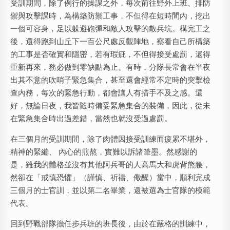
受訓期間，除了例行的操課之外，每次前往野外上班、排防
禦與攻擊課時，為構築防禦工事，不但得在短時間內，挖出
一個可容身，足以躲避砲彈和敵人攻擊的散兵坑。構完工之
後，還得跑到山丘下一百公尺處反觀陣地，察看自己所構築
的工事是否確實和隱密，若有瑕疵，不但得接受處罰，還得
重新再來，務必做到零缺點為止。有時，分隊長常會在半夜
出其不意的吹哨子緊急集合，甚至還會經常不定時的突擊檢
查內務，每次的緊急行動，都會讓人有措手不及之感。還
好，無論日夜，我皆隨時備妥緊急集合的裝備，因此，從未
在緊急集合時出過差錯，當然也就沒受過處罰。
在三個月的受訓期間，除了肉體因接受訓練而疲累不堪外，
精神的緊繃、 內心的煎熬，實難以訴諸筆墨。然感謝的
是，雖我的體格並沒有其他阿兵哥的人高馬大和虎背熊腰，
然卻在「戒慎恐懼」（謹慎、祈禱、儆醒）當中，順利完成
三個月的士官訓，並以第二名畢業，還被選為士官隊的模範
代表。
回到野戰部隊擔任步兵班的班長後，由於在嚴格的訓練中，