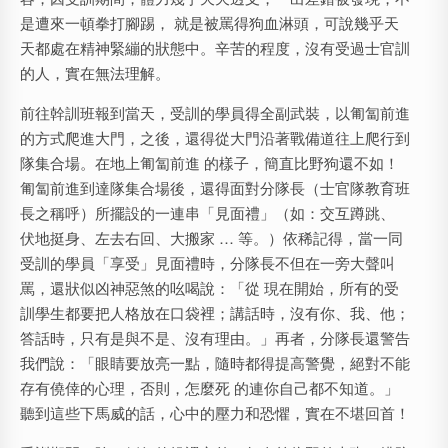
是遭來一頓拳打腳踢， 就是被罵得狗血淋頭，可說幾乎天
天都處在精神緊繃的狀態中。辛苦的程度，沒有受過士官訓
的人，實在無法理解。
前往幹訓班報到當天，受訓的學員得全副武裝，以匍匐前進
的方式爬進大門，之後，還得從大門沿著戰備道往上爬行到
隊集合場。在地上匍匐前進 的樣子，簡直比野狗還不如！
匍匐前進到達隊集合場後，還得面對分隊長（士官隊教育班
長之稱呼）所擺設的一連串「見面禮」（如：交互蹲跳、
伏地挺身、左去右回、大搬家 … 等。）依稀記得，當一同
受訓的學員「享受」見面禮時，分隊長不但在一旁大聲叫
罵，還狀似凶神惡煞的吆喝說：「從 現在開始，所有的受
訓學生都要把人格放在口袋裡；講話時，沒有你、我、他；
答話時，只有是與不是、沒有理由。」再者，分隊長還警告
我們說：「眼睛要放亮一點，隨時都得提高警覺，絕對不能
存有僥倖的心理，否則，怎麼死 的連你自己都不知道。」
聽到這些下馬威的話，心中的壓力和恐懼，實在不堪回首！