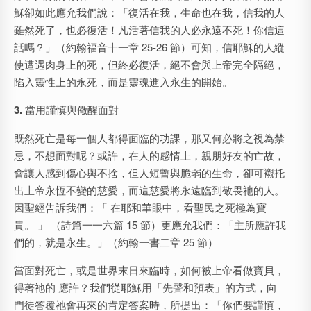
穌卻如此應允我們說：「復活在我，生命也在我，信我的人
雖然死了，也必復活！凡活著信我的人必永遠不死！你信這
話嗎？」（約翰福音十一章 25-26 節）可知，信耶穌的人縱
使遭遇肉身上的死，但終必復活，絕不會與上帝完全隔絕，
陷入靈性上的永死，而是靈魂進入永生的開始。
3.
當用謹慎與儆醒面對
既然死亡是每一個人都得面臨的功課，那又何必將之視為禁
忌，不想面對呢？或許，在人的感情上，親朋好友的亡故，
會讓人感到傷心與不捨，但人短暫與脆弱的生命，卻可襯托
出上帝永恆不變的慈愛，而這慈愛將永遠臨到敬畏祂的人。
因聖經告訴我們：「 在耶和華眼中，看聖民之死極為寶
貴。 」 （詩篇一一六篇 15 節）更應允我們：「主所應許我
們的，就是永生。」（約翰一書二章 25 節）
當面對死亡，或是世界末日來臨時，如何被上帝看做寶貝，
得著祂的 應許？我們從耶穌用「先聲和預表」的方式，向
門徒答覆祂會再來的肯定答案時，所提出：「你們要謹慎，