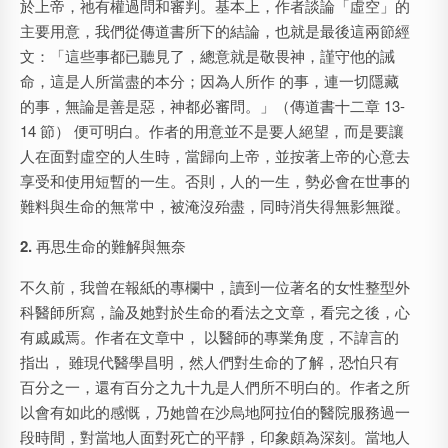
於上帝，祂有權過問和審判。基本上，作者談論「虛空」的
主要用意，我們從傳道書所下的結論，也就是最後這兩節經
文：「這些事都已聽見了，總意就是敬畏神，謹守他的誡
命，這是人所當盡的本分；因為人所作 的事，連一切隱藏
的事，無論是善是惡，神都必審問。」（傳道書十二章 13-
14 節） 便可明白。作者的用意並不是要人絕望，而是要讓
人在面對虛空的人生時，當歸向上帝，並按著上帝的心意去
享受和使用短暫的一生。否則，人的一生，勢必會在世事的
難料與生命的無常中，被淹沒殆盡，同時消失得無影無蹤。
2.
再思生命的難解與無奈
不久前，我曾在報紙的專欄中，讀到一位著名的女性整型外
科醫師所寫，論及她對於生命的看法之文章，看完之後，心
有戚戚焉。作者在文章中， 以醫師的專業角度，不諱言的
指出， 雖現代醫學昌明，然人們對生命的了解，恐怕只有
百分之一，還有百分之九十九是人們所不明白的。作者之所
以會有如此的感慨，乃她曾在沙烏地阿拉伯的醫院服務過一
段時間，對當地人面對死亡的平靜，印象頗為深刻。當地人