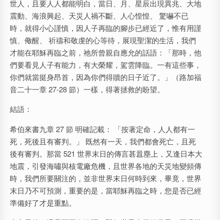
世人，且要人人都能明白，當日、月、星辰出現異兆、大地
震動、海浪興起、天災人禍不斷、人心惶惶、 驚嚇不已
時，就得小心謹慎，因人子再臨的腳步已經近了，惟有用謹
慎、儆醒、 祈禱和敬虔的心等待，展現聖潔的生活，我們
才能在耶穌再臨之前，祂所曾親自應允的話語：「那時，他
們要看見人子有能力，有大榮耀，駕雲降臨。一有這些事，
你們就當挺身昂首，因為你們得贖的日子近了。」（路加福
音二十一章 27-28 節）一樣，得著拯救的盼望。
結語：
希伯來書九章 27 節 明確記載： 「按著定命，人人都有一
死，死後且有審判。」 既然有一天，我們都會死亡，且死
後有審判。那當 521 世界末日的傳言甚囂塵上，又逢日本大
地震，引發海嘯與核電廠危機，且世界各地的天災地變頻傳
時，我們所要關注的，並非世界末日何時到來，畢竟，世界
末日乃不可預測，重要的是，當耶穌再臨之時，您是否已經
準備好了才是重點。