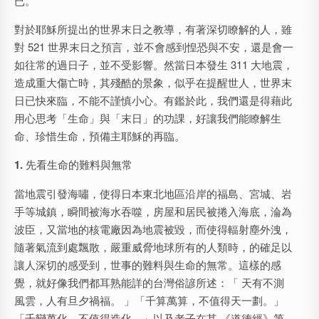
已。
對於耶穌所提出的世界末日之教導，有著深切瞭解的人，雖
對 521 世界末日之預言，並不會感到惶恐與不安，還是會一
如往常的過日子，並不受影響。然當日本發生 311 大地震，
造成重大傷亡時，其殘酷的景象，似乎在提醒世人，世界末
日已快來臨，不能不謹慎小心。有鑑於此，我們還是得藉此
用心思考「生命」與「末日」的功課，好讓我們能瞭解生
命、珍惜生命，預備主耶穌的再臨。
1.
先看生命的難料與無常
當地震引發海嘯，使得日本東北地區沿岸的福島、宮城、岩
手等城鎮，瞬間被海水吞噬，房屋和居民被捲入海底，淪為
波臣，又當地的核電廠因為地震被毀，而使得輻射塵外洩，
隨著氣流到處飄散，嚴重威脅地球所有的人類時，的確足以
讓人深切的感受到，世事的難料與生命的無常。這樣的感
覺，就好像我們都耳熟能詳的台灣俗諺所述：「 天有不測
風雲，人有旦夕禍福。 」「千算萬算，不值得天一劃。」
「千變萬化，不值得造化。」以及老子在其 《道德經》第