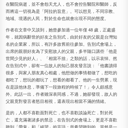
在醫院病逝，並不會怨天尤人，也不會控告醫院和醫師，反
而將這一切視為是「阿拉的旨意」。可以想見，不同宗教、
地域、境遇的人民，對於生命也就會出現不同的態度。
作者在文章中又談到，她曾參加過一位年僅 48 歲，正處盛
年，就因病辭世的好友之告別式，由於好友的父親是台灣知
名的企業家，所以，有許多故舊前往參加。告別式會場上，
出席的親朋好友為了安慰故人的父親，多半隨口講些「他是
世間少見的好人」、「相當不捨」之類的話，以示哀悼。然
在告別式中，卻有一位故人的知己朋友發言說：「他書讀得
很多，與家人朋友真心相處，他想做的事情都做了，想吃的
都吃了，想玩的都玩了，想看的都看了。他的一生勞累，現
在是該他休息，準備下一段旅程的時候了！」令人頗感意
外。此話一出，作者雖深表同感，不過，她卻發現，故人的
父親竟對發言者怒目相視，還表現出相當不滿的情緒。
是的，人都不喜歡面對死亡，也不喜歡談論死亡，對於死
亡，還充滿著諸多的禁忌，在告別式的會場上，更是不喜歡
聽到「帶衰」和「絕望」的言語；所希望聽到的，當然是一