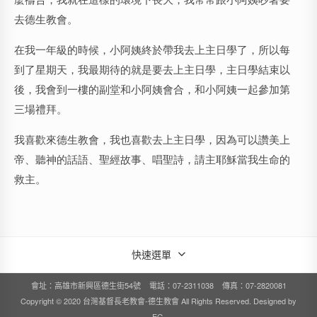
去德生教會。
在我一年級的時候，小阿姨終於帶我去上主日學了，所以每
到了星期天，我最期待的就是要去上主日學，主日學結束以
後，我會到一樓的副堂和小阿姨會合，和小阿姨一起參加第
三場禮拜。
我喜歡來德生教會，我也喜歡去上主日學，因為可以讚美上
帝、聽神的話語、聖經故事、唱聖詩，請主耶穌當我生命的
救主。
快速選單
會址：高雄市新興區德生街54號 電話：07-2311038 傳真：07-2820081
Copyright © 2020 台灣基督長老教會-德生教會 All Rights Reserved. Designed by
EG
.