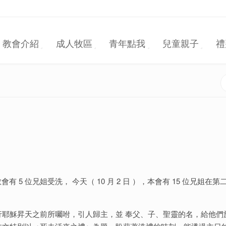
教會介紹
成人牧區
青年點我
兒童親子
禮
有 5 位兄姐受洗， 今天（ 10 月 2 日 ），本會有 15 位兄姐在第
耶穌昇天之前所囑咐，引人歸主，並 奉父、子、聖靈的名，給他們