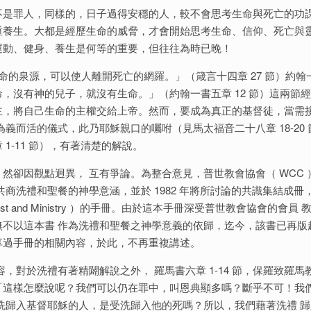
不是罪人，同樣的，日子過得安穩的人，較不會思考生命與死亡的功
重養生。大都是經歷生命的威脅，才會開始思考生命、信仰、死亡與
運動、健身、養生是何等的重要，但往往為時已晚！
命的泉源，可以使人離開死亡的網羅。」（箴言十四章 27 節）約翰
，沒有神的兒子，就沒有生命。」（約翰一書五章 12 節）這兩節
主，將自己生命的主權交給上帝。然而，要成為真正的基督徒，當需
義而活的儀式，此乃耶穌親口的囑咐（見馬太福音二十八章 18-20 
1-11 節），有著清楚的解說。
然卻因觀點迥異， 互有爭論。為整合意見，普世教會協會（ WCC 
商洗禮和聖餐的神學意涵，並於 1982 年將所討論的共識集結成冊
rist and Ministry ）的手冊。由於這本手冊深受普世教會協會的會員 
不以這本書 作為洗禮和聖餐之神學意義的依歸，迄今，該書已再版
享過手冊的相關內容，於此，不再重複講述。
，對於洗禮有著精闢解說之外， 羅馬書六章 1-14 節，保羅致羅馬
「這樣怎麼說呢？我們可以仍在罪中，叫恩典顯多嗎？斷乎不可！我
洗歸入基督耶穌的人，是受洗歸入他的死嗎？所以，我們藉著洗禮 歸