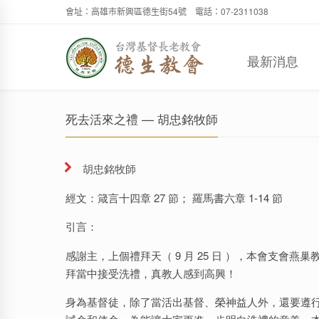
會址：高雄市新興區德生街54號 電話：07-2311038
最新消息
死去活來之禮 — 胡忠銘牧師
胡忠銘牧師
經文：箴言十四章 27 節； 羅馬書六章 1-14 節
引言：
感謝主，上個禮拜天（ 9 月 25 日 ），本會支會燕巢教會
拜當中接受洗禮，真教人感到高興！
身為基督徒，除了當活出基督、榮神益人外，還要遵行