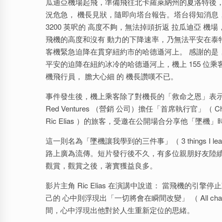
瓜迪亞機場起飛，準備飛往北卡羅萊納州的夏洛特後，
況危急， 機長見狀，隨即向塔台報告。塔台得知消息，
3200 英呎的 高度不夠，無法掉頭折返 拉瓜迪亞
飛機的高度和沒有 動力的下降速率，乃無法平安在泰
客機緊急迫降在貫穿紐約市的哈德遜河上。 感謝的是
平安的迫降在紐約冰冷的哈德遜河上，機上 155 位
機飛行員， 膽大心細 的 機長讚嘆不已。
事件發生後，機上乘客除了對機長的「救命之恩」表示
Red Ventures （營銷 公司）擔任「首席執行官」（ Chi
Ric Elias ）的旅客，受邀在公開場合分享他「
這一則名為「墜機讓我學到的三件事」（ 3 things I lear
路上廣為流傳。短片發行後不久，有多位親朋好友陸
觀賞，觀賞之後，著實獲益良多。
影片主角 Ric Elias 在演講中說道： 當飛機的
己的 心中則浮現出「一切將會在瞬間改變」 （ All chan
間，心中浮現出他對於人生重新定位的思緒。