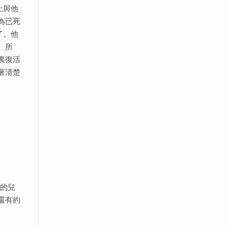
上與他
為已死
了。他
。所
裏復活
著清楚
神的兒
還有約