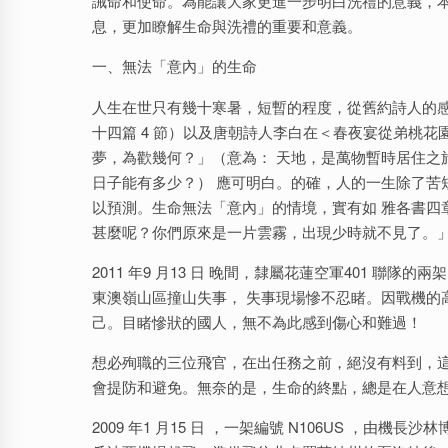
誡命和使命。為能讓大家更進一步明白洗禮的意義，
息，更加瞭解生命與洗禮的重要和意義。
一、無法「意內」的生命
人生在世只有幾十寒暑，短暫的程度，從舊約詩人的感
十四篇 4 節）以及唐朝詩人李白在＜春夜宴從弟桃
夢，為歡幾何？」（意為： 天地，是萬物暫時居住之
日子能有多少？） 應可明白。的確，人的一生除了苦
以預測。生命無法「意內」的情境，實有如 雅各書四章 
甚麼呢？你們原來是一片雲霧，出現少時就不見了。
2011 年9 月13 日 晚間，隸屬花蓮空軍401 聯隊的兩架
東澳嶺山區撞山失事， 失事現場慘不忍睹。因戰機的
己。目睹慘狀的國人，無不為此感到傷心和難過！
想必殉職的三位飛官，在出任務之前，絕沒有料到，這
會提防和避免。無奈的是，生命的終點，總是在人意
2009 年1 月15 日 ，一架編號 N106US ，由機長沙林博格