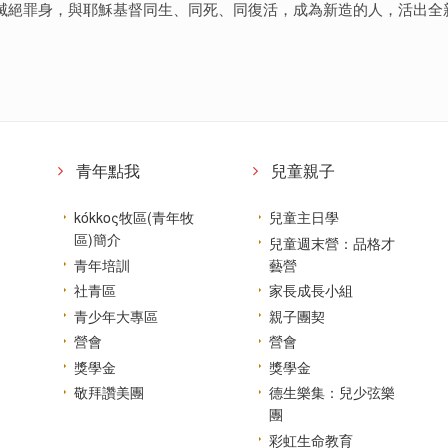
滅絕罪身，與耶穌基督同生、同死、同復活，成為新造的人，活出全
青年點我
兒童親子
kókkoς牧區(青年牧
兒童主日學
區)簡介
兒童週末營：品格才
青年培訓
藝營
社青區
家長成長小組
青少年大專區
親子團契
營會
營會
獎學金
獎學金
敬拜讚美團
德生樂集：兒少弦樂
團
彩虹生命教育