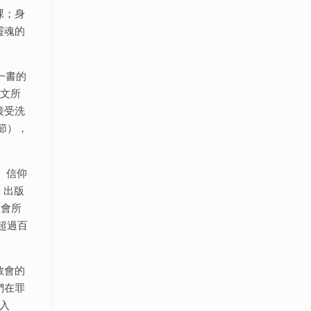
課；身
靈魂的
一書的
經文所
接受洗
節），
）信仰
，出版
教會所
超過百
教會的
們在罪
入