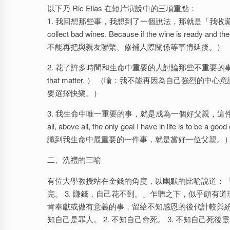
以下乃 Ric Elias 在短片演說中的三項重點：
1. 我回想那些事，我想到了一個說法，那就是「我收
collect bad wines. Because if the wine is read
不能再把與親友聯繫、修補人際關係等事情延後。）
2. 花了許多時間和生命中重要的人討論那些不重要的事。（ I regretted t
that matter. ） （喻：我不能再因為自己強
要選擇快樂。）
3. 我生命中唯一重要的事，就是成為一個好父親，這件
all, above all, the only goal I have in li
識到我生命中最重要的一件事，就是當好一位父親。
二、洗禮的三喻
有位大學教授站在金錢的角度，以幽默的比喻說道：「人生
完。 3. 賺錢，自己花不到。」乍聽之下，似乎頗
肯奉獻或做有意義的事，留給不知感恩的後代計較與紛爭
知自己是罪人。 2. 不知自己會死。 3. 不知自己死後