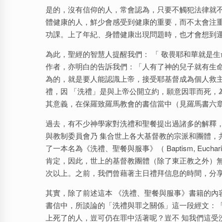
是的，沒有信仰的人，常會認為，只要不觸犯法律就
體健康的人，鮮少會感受到健康的重要，而不太會注
功課。上了年紀、身體健康出現問題時，也才會想到
為此，聖經的智慧人提醒我們： 「 敬畏耶和華就是生
作者，亦明白的告訴我們：「人有了神的兒子就有生命
為的，就是要人能認識上帝，接受耶基督成為個人救
禮，因 「洗禮」是與上帝公開立約，願意因罪而死，為
其意義，在保羅致羅馬教會的書信當中（見羅馬書六章 
過去，有不少神學家對洗禮和聖餐提出過諸多的解釋，
與教制委員會乃 集合世上各大基督教的宗派和團體，共
了一本名為《洗禮、聖餐與服事》（ Baptism, Eucha
肯定，因此，世上的基督教團體（除了東正教之外）無
次以上。之前，我們曾藉著主日禮拜信息的時間，分
其實，除了前述這本 《洗禮、聖餐與服事》書籍的內容
書信中，所談論的「洗禮與罪之關係」這一段經文：
上死了的人，豈可仍在罪中活著呢？豈不 知我們這受