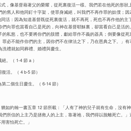
樣式，像基督藉著父的榮耀，從死裏復活一樣。我們若在他死的形狀
們的舊人和他同釘十字架，使罪身滅絕，叫我們不再作罪的奴僕；因
他同活：因為知道基督既從死裏復活，就不再死，死也不再作他的主
你們向罪也當看自己是死的，向神在基督耶穌裏，卻當看自己是活的
子的私慾，也不要將你們的肢體，獻給罪作不義的器具；倒要像從死
。罪必不能作你們的主，因你們不在律法之下，乃在恩典之下。」有
為洗禮就如同葬禮、婚禮與慶生。
（ 1-4 節 a ）
活。（ 4 b-5 節）
第二個生日慶生。（ 6-14 節）
猶如約翰一書五章 12 節所載：「人有了神的兒子就有生命，沒有
我們所信的上主乃是拯救人的上主，靠著祂，我們得以脫離死亡。」
不用害怕死亡。」