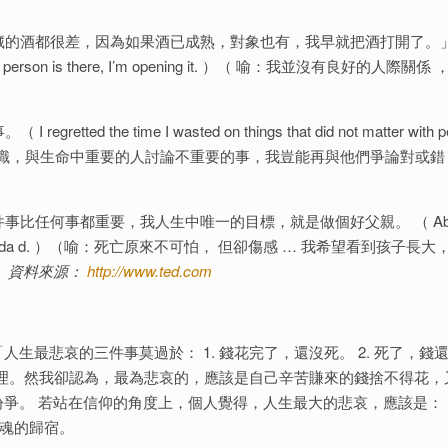
藏的酒都很差，因為如果酒已成熟，對象也有，我早就把酒打開了。」 
y and the person is there, I’m opening it. ）（ 喻：我並沒有良好的人際關
he time I wasted on things that did not matter with pe
烈的中心意識，與生命中重要的人討論不重要的事，我豈能再與他們爭論對或
事比任何事都重要，我人生中唯一的目標，就是做個好父親。 （ Abo
fe is to be a good da d. ）（喻：死亡原來不可怕， 但卻傷感 … 我希望看到孩子長
）
資料來源：
http://www.ted.com
最悲哀的三件事莫過於： 1. 錢花完了，還沒死。 2. 死了，錢
有道理。然我卻認為，最為悲哀的，應該是自己辛苦賺來的錢捨不得花，
。 若站在信仰的角度上，個人覺得，人生最大的悲哀，應該是： 1
靈魂的歸宿。