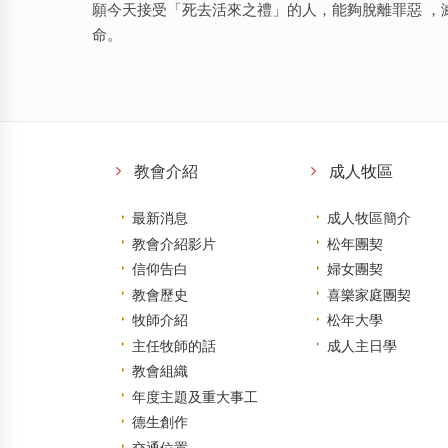
願今天接受「死去活來之禮」的人，能夠脫離罪惡 ，
命。
教會介紹
成人牧區
最新消息
成人牧區簡介
教會介紹影片
松年團契
信仰告白
婦女團契
教會歷史
喜樂家庭團契
牧師介紹
松年大學
主任牧師的話
成人主日學
教會組織
年度主題及重大事工
德生創作
交通位置