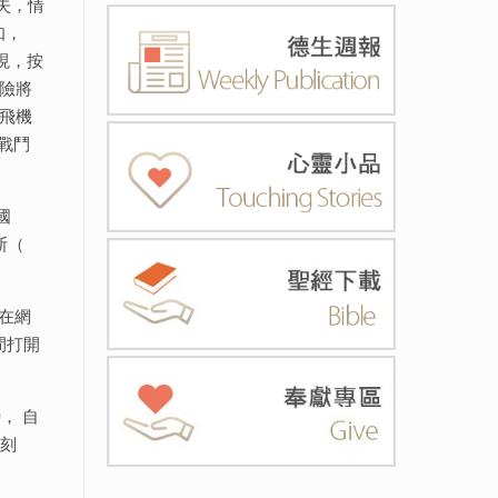
失，情
知，
現，按
險將
飛機
戰鬥
國
亞斯（
還在網
間打開
， 自
片刻