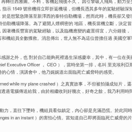
再轉往西雅圖。不料，客機起飛後不久， 因引擎吸入飛鳥，動力全
指示 1549 號班機得立即折返機場，但機長憑其多年的駕駛經驗深
 機場，於是想緊急降落至新澤西的泰特伯勒機場，然而此時，機長卻又發
特伯勒機場降落。為了避開人煙稠密的 地區，機長當機立斷，決定冒
，因著機長豐富的駕駛經驗，以及臨機應變的處置得宜，六分鐘後， 
乘客和機組員全數獲救。消息傳出，世人無不為這位曾擔任過 美國空軍
感謝之外，也 對於自己能夠死裡逃生深感慶幸，其中，有一位在美
ef Executive Officer ， CEO ），當時坐第一排，名叫 里克埃利
墜機」時的心情，演講會中，他乃娓娓道出面臨死亡威脅時的感受。
ned while my plane crashed ）之真實故事，不但被拍攝成短片，
續透過電腦傳送給我，由於相繼收到好幾次，好奇之餘，我乃利用時
引擎停止動力，直往下墜時，機組員看似鎮定，內心卻是充滿恐慌。於此同時
ges in an instant ）的害怕心情。當知道自己即將面臨死亡威脅的