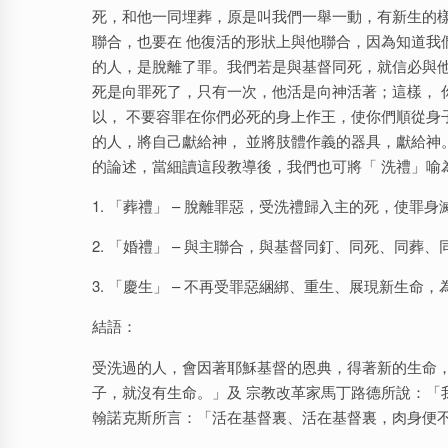
死，和他一同埋葬，原是叫我們一舉一動，有新生的
聯合，也要在 他復活的形狀上與他聯合，因為知道我
的人，是脫離了罪。我們若是與基督同死，就信必與
死是向罪死了，只有一次，他活是向神活著；這樣， 
以， 不要容罪在你們必死的身上作王，使你們順從身
的人，將自己獻給神， 並將肢體作義的器具，獻給神
的論述，當細讀這段教導後，我們也可將「 洗禮」喻
1. 「葬禮」 – 脫離罪惡，受洗禮歸入主的死，使罪身滅絕。
2. 「婚禮」 – 與主聯合，與基督同釘、同死、同葬、同復
3. 「慶生」 – 不再受罪惡綑綁、重生、展現新生命，為
結語：
受洗過的人，會因著耶穌基督的恩典，得著新的生命，
子，就沒有生命。」及 宗教改革家馬丁路德所說：「
翰諾克斯所言：「活在基督裏、活在基督裏，肉身便