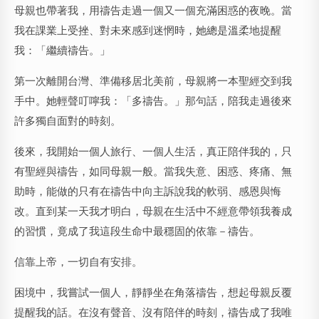
母親也帶著我，用禱告走過一個又一個充滿困惑的夜晚。當
我在課業上受挫、對未來感到迷惘時，她總是溫柔地提醒
我：「繼續禱告。」
第一次離開台灣、準備移居北美前，母親將一本聖經交到我
手中。她輕聲叮嚀我：「多禱告。」那句話，陪我走過後來
許多獨自面對的時刻。
後來，我開始一個人旅行、一個人生活，真正陪伴我的，只
有聖經與禱告，如同母親一般。當我失意、困惑、疼痛、無
助時，能做的只有在禱告中向主訴說我的軟弱、感恩與悔
改。直到某一天我才明白，母親在生活中不經意帶領我養成
的習慣，竟成了我這段生命中最穩固的依靠－禱告。
信靠上帝，一切自有安排。
困境中，我嘗試一個人，靜靜坐在角落禱告，想起母親反覆
提醒我的話。在沒有聲音、沒有陪伴的時刻，禱告成了我唯