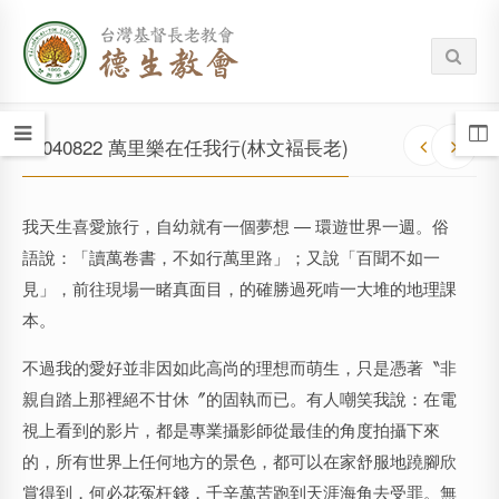
20040822 萬里樂在任我行(林文褔長老)
我天生喜愛旅行，自幼就有一個夢想 — 環遊世界一週。俗
語說：「讀萬卷書，不如行萬里路」；又說「百聞不如一
見」，前往現場一睹真面目，的確勝過死啃一大堆的地理課
本。
不過我的愛好並非因如此高尚的理想而萌生，只是憑著〝非
親自踏上那裡絕不甘休〞的固執而已。有人嘲笑我說：在電
視上看到的影片，都是專業攝影師從最佳的角度拍攝下來
的，所有世界上任何地方的景色，都可以在家舒服地蹺腳欣
賞得到，何必花冤枉錢，千辛萬苦跑到天涯海角去受罪。無