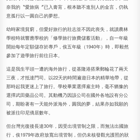
奈我的〝愛旅病〞已入膏肓，根本聽不進別人的金言，仍執
意孤行以一圓自己的夢想。
幼時家境貧窮，但愛好旅行的壯志並不因此喪失，就讀農林
學校時就響應學校的「修學旅行旅費儲蓄活動」，自一年級
開始每年定額儲存於專戶，俟五年級（1940年）時，即毅然
參加了遊學旅行前往日本。
這是我生平頭一遭的海外旅行，從基隆港搭乘郵輪花了兩天
三夜，才抵達門司。以22天的時間遍遊日本的精華地帶，從
那時起我更迷上了旅行。學校畢業選擇雇主時，毫不猶豫的
選擇武田藥品公司。其動機乃因該公司在國外各地設有分公
司，期盼著有一天能外派海外，圓我的夢，結果亦如我願的
被派往印尼僑居數年。
但台灣光復後長達30年，因受出境管制之限，而無法出國旅
行，俟1979年政府放寬出境管制，但仍未核發觀光護照的狀