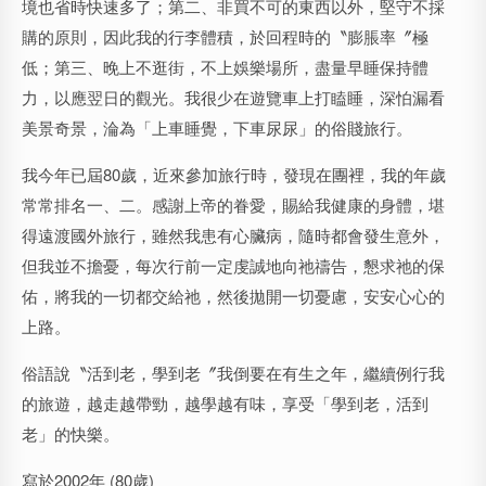
境也省時快速多了；第二、非買不可的東西以外，堅守不採
購的原則，因此我的行李體積，於回程時的〝膨脹率〞極
低；第三、晚上不逛街，不上娛樂場所，盡量早睡保持體
力，以應翌日的觀光。我很少在遊覽車上打瞌睡，深怕漏看
美景奇景，淪為「上車睡覺，下車尿尿」的俗賤旅行。
我今年已屆80歲，近來參加旅行時，發現在團裡，我的年歲
常常排名一、二。感謝上帝的眷愛，賜給我健康的身體，堪
得遠渡國外旅行，雖然我患有心臟病，隨時都會發生意外，
但我並不擔憂，每次行前一定虔誠地向祂禱告，懇求祂的保
佑，將我的一切都交給祂，然後拋開一切憂慮，安安心心的
上路。
俗語說〝活到老，學到老〞我倒要在有生之年，繼續例行我
的旅遊，越走越帶勁，越學越有味，享受「學到老，活到
老」的快樂。
寫於2002年 (80歲)