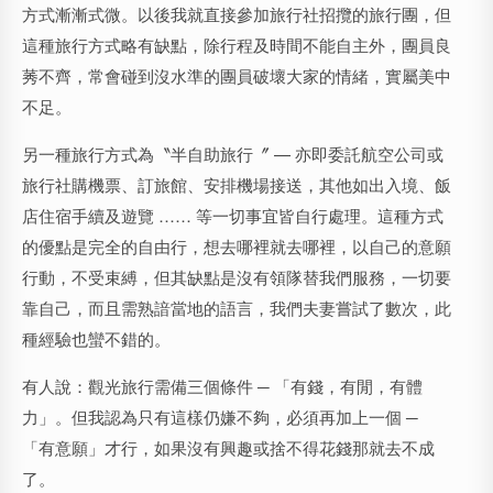
方式漸漸式微。以後我就直接參加旅行社招攬的旅行團，但
這種旅行方式略有缺點，除行程及時間不能自主外，團員良
莠不齊，常會碰到沒水準的團員破壞大家的情緒，實屬美中
不足。
另一種旅行方式為〝半自助旅行〞 — 亦即委託航空公司或
旅行社購機票、訂旅館、安排機場接送，其他如出入境、飯
店住宿手續及遊覽 …… 等一切事宜皆自行處理。這種方式
的優點是完全的自由行，想去哪裡就去哪裡，以自己的意願
行動，不受束縛，但其缺點是沒有領隊替我們服務，一切要
靠自己，而且需熟諳當地的語言，我們夫妻嘗試了數次，此
種經驗也蠻不錯的。
有人說：觀光旅行需備三個條件 ─ 「有錢，有閒，有體
力」。但我認為只有這樣仍嫌不夠，必須再加上一個 ─
「有意願」才行，如果沒有興趣或捨不得花錢那就去不成
了。