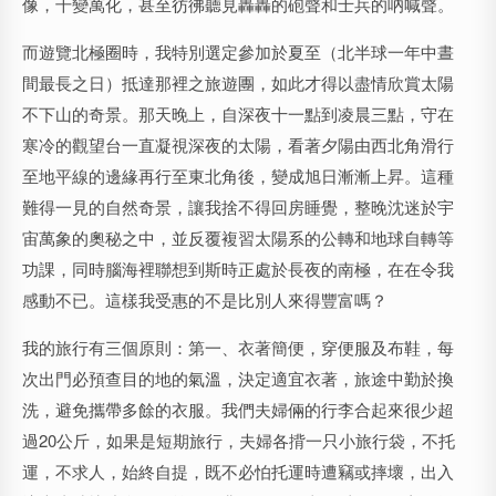
像，千變萬化，甚至彷彿聽見轟轟的砲聲和士兵的吶喊聲。
而遊覽北極圈時，我特別選定參加於夏至（北半球一年中晝
間最長之日）抵達那裡之旅遊團，如此才得以盡情欣賞太陽
不下山的奇景。那天晚上，自深夜十一點到凌晨三點，守在
寒冷的觀望台一直凝視深夜的太陽，看著夕陽由西北角滑行
至地平線的邊緣再行至東北角後，變成旭日漸漸上昇。這種
難得一見的自然奇景，讓我捨不得回房睡覺，整晚沈迷於宇
宙萬象的奧秘之中，並反覆複習太陽系的公轉和地球自轉等
功課，同時腦海裡聯想到斯時正處於長夜的南極，在在令我
感動不已。這樣我受惠的不是比別人來得豐富嗎？
我的旅行有三個原則：第一、衣著簡便，穿便服及布鞋，每
次出門必預查目的地的氣溫，決定適宜衣著，旅途中勤於換
洗，避免攜帶多餘的衣服。我們夫婦倆的行李合起來很少超
過20公斤，如果是短期旅行，夫婦各揹一只小旅行袋，不托
運，不求人，始終自提，既不必怕托運時遭竊或摔壞，出入