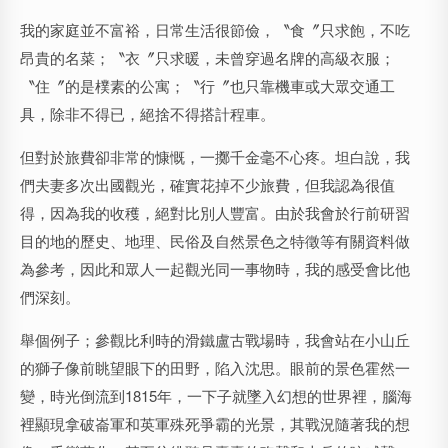
我的家庭並不富裕，日常生活很節儉，〝食〞只求飽，不吃
昂貴的名菜；〝衣〞只求暖，未曾穿過名牌的高級衣服；
〝住〞的是樸素的公寓；〝行〞也只靠機車或大眾交通工
具，除非不得已，絕捨不得搭計程車。
但對於旅費卻非常的慷慨，一擲千金毫不心疼。坦白說，我
們夫妻多次出國觀光，確實花掉不少旅費，但我認為很值
得，因為我的收穫，絕對比別人豐富。由於我會於行前研習
目的地的歷史、地理、民俗及自然景色之特徵等有關資料做
為參考，因此和眾人一起觀光同一事物時，我的感受會比他
們深刻。
舉個例子；參觀比利時的滑鐵盧古戰場時，我會站在小山丘
的獅子像前眺望眼下的田野，陷入沈思。眼前的景色霍然一
變，時光倒流到1815年，一下子就墜入幻想的世界裡，腦海
裡顯現拿破崙軍和英軍殊死爭霸的光景，其戰況隨著我的想