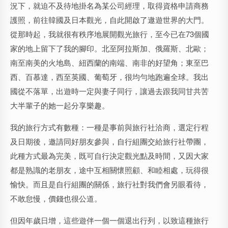
況下，就迫不及待地掛名為某公司經理，取得資格申請商務
護照，前往韓國及日本觀光，自此開啟了遨遊世界的大門。
從那時起，我就很有秩序地展開觀光旅行，至今已在73個國
家的地上留下了我的腳印。北至阿拉斯加、俄羅斯、北歐；
南至南美的火地島、紐西蘭的南端、南非的好望角；東至巴
西、百慕達，西至英國、葡萄牙，很均勻地跑遍全球。我出
國從不落單，出遊時一定與妻子同行，讓過去跟我同甘共苦
大半輩子的她一起分享樂趣。
我的旅行方式有數種：一種是事前與旅行社洽商，選定行程
及日期後，邀請同好朋友參與，自行組團交給旅行社帶團，
此種方式最為完美，既可自行決定觀光點及時間，又因大家
都是熟識的老朋友，途中互相關懷照顧、和睦相處，玩得很
愉快。而且是自行組團的關係，旅行社對我們會另眼看待，
不敢怠慢，價錢也很公道。
但因年歲日增，這些遊伴一個一個退出行列，以致這種旅行