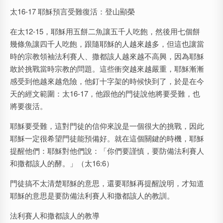
太16-17 耶穌預言受難復活：登山顯榮
在太12-15，耶穌用五餅二魚讓五千人吃飽，然後用七個餅
幾條魚讓四千人吃飽，跟隨耶穌的人越來越多，但這也讓當
時的宗教領袖法利賽人、撒都該人越來越不高興，因為耶穌
敢於挑戰當時宗教的問題。這些衝突越來越嚴重，耶穌漸漸
感受到他越來越危險，他釘十字架的時候快到了，於是在今
天的經文範圍：太16-17，他跟他的門徒說他將要受難，也
將要復活。
耶穌要受難，這對門徒的信仰來說是一個很大的挑戰，因此
耶穌一定很希望門徒能預備好。就在這個關鍵的時機，耶穌
提醒他們：耶穌對他們說：「你們要謹慎，要防備法利賽人
和撒都該人的酵。」（太16:6）
門徒搞不太清楚耶穌的意思，還要耶穌再提醒說明，才知道
耶穌的意思是要防備法利賽人和撒都該人的教訓。
法利賽人和撒都該人的教導