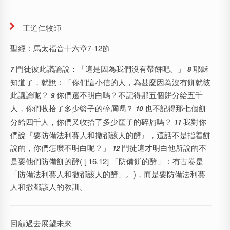
王道仁牧師
聖經：馬太福音十六章7-12節
門徒彼此議論說：「這是因為我們沒有帶餅吧。」
耶穌
7
8
知道了，就說：「你們這小信的人，為甚麼因為沒有餅就彼
此議論呢？
你們還不明白嗎？不記得那五個餅分給五千
9
人，你們收拾了多少籃子的碎屑嗎？
也不記得那七個餅
10
分給四千人，你們又收拾了多少筐子的碎屑嗎？
我對你
11
們說『要防備法利賽人和撒都該人的酵』，這話不是指着餅
說的，你們怎麼不明白呢？」
門徒這才明白他所說的不
12
是要他們防備餅的酵( [ 16.12] 「防備餅的酵」：有古卷是
「防備法利賽人和撒都該人的酵」。)，而是要防備法利賽
人和撒都該人的教訓。
回顧過去展望未來