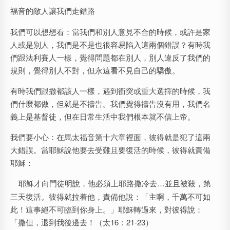
福音的敵人讓我們走錯路
我們可以想想看：當我們和別人意見不合的時候，或許是家
人或是別人，我們是不是也很容易陷入這兩個錯誤？有時我
們跟法利賽人一樣，覺得問題都在別人，別人違反了我們的
規則，覺得別人不對，但永遠看不見自己的驕傲。
有時我們跟撒都該人一樣，遇到衝突或重大選擇的時候，我
們什麼都做，但就是不禱告。我們覺得禱告沒有用，我們名
義上是基督徒，但在日常生活中我們根本就不信上帝。
我們要小心：在馬太福音第十六章裡面，彼得就是犯了這兩
大錯誤。當耶穌說他要去受難且要復活的時候，彼得就責備
耶穌：
耶穌才向門徒明說，他必須上耶路撒冷去…並且被殺，第
三天復活。彼得就拉着他，責備他說：「主啊，千萬不可如
此！這事絕不可臨到你身上。」耶穌轉過來，對彼得說：
「撒但，退到我後邊去！（太16：21-23）