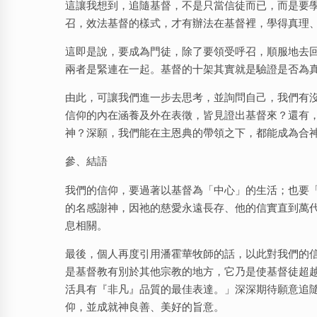
這讓我想到，追隨基督，不是只當信徒而已，而是要
召，效法基督的樣式，才有辦法在基督裡，學得真理
這即是說，要成為門徒，除了要領受呼召，順服地去
兩者是緊連在一起。基督的十架其實就是驗證是否為
由此，可讓我們進一步去思考，並詢問自己，我們有
信仰的內在涵養及外在表徵，皆見證出基督來？還有
神？深願，我們能在主恩典的帶領之下，都能成為合
參、結語
我們的信仰，要過著以基督為「中心」的生活；也要
的名感謝神，因祂的慈愛永遠長存、他的信實直到萬
息相關。
最後，個人再度引用潘霍華牧師的話，以此對我們的
是基督教有別於其他宗教的地方，它乃是使基督徒超
活具有『非凡』品質的最佳表達。」深深期待願意追
仰，並成就神良善、美好的旨意。