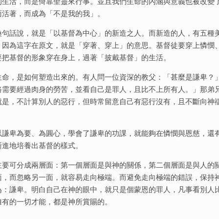
的生活，而是倚靠聖靈來行事。並且我們生命的內涵與意義也被改變
面活著，而成為「不是我的我」。
換句話說，就是「以基督為中心」的新造之人。而新造的人，有五種
。因為這字在原文，就是「穿著、穿上」的意思。基督徒要穿上憐憫
要把基督的形象穿在身上，過著「披戴基督」的生活。
生命，是如何塑造出來的。有人問一位資深的教父：「甚麼是謙卑？
路需要經過肉身的勞苦，並看自己是罪人，且比不上所有人。」那弟
就是，不計算別人的惡行，但時常留意自己有惡行沒有，且不斷向神
以謙卑為要、為圓心，學會了謙卑的功課，就能夠在憐憫與恩慈，還
漸進地培養出基督的樣式。
主要可分成兩層面：第一個層面是與神的關係，第二個層面是與人的
面，而忽略另一面，就容易走向極端。而避免走向極端的錯誤，保持
為：謙卑。明白自己在神的眼中，就只是個蒙恩的罪人，凡事看別人
擁有的一切才能，都是神所賞賜的。