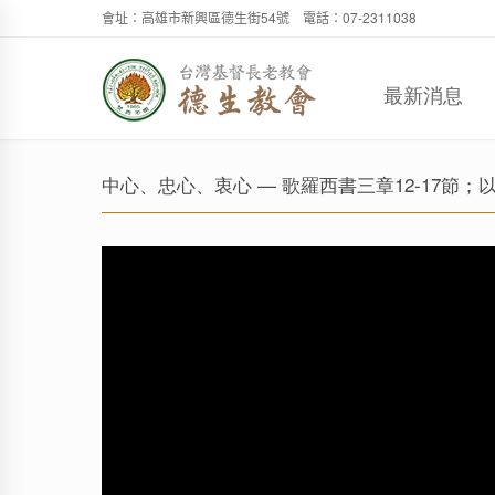
會址：高雄市新興區德生街54號 電話：07-2311038
最新消息
中心、忠心、衷心 — 歌羅西書三章12-17節；以