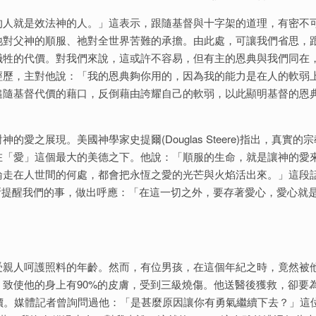
過：「跟從耶穌的人就是效法神的人。」這表示，跟隨基督與十字架的道理，有密不
祂對父神的順服、祂對全世界苦難的承擔。由此處，可讓我們省思，
犧牲的代價。對我們來說，這或許不容易，但有主的恩典與我們同在
經歷，主對他說：「我的恩典夠你用的，因為我的能力是在人的軟弱
追隨基督代價的藉口，反倒藉由誇耀自己的軟弱，以此顯明基督的恩
之展現。美國神學家史提爾(Douglas Steere)指出，真實的
在「愛」這個最大的美德之下。他說：「順服的生命，就是讓神的愛
論走在人世間的何處，都會把永恆之愛的光芒與火焰活出來。」這段
羅所提醒我們的事，做出呼應：「在這一切之外，要存著愛心，愛心就
受親人呵護照料的年齡。然而，有位男孩，在這個年紀之時，竟然被
致使他的身上有90%的皮膚，受到三級燒傷。他送醫後獲救，卻要
價。媒體記者曾詢問過他：「是甚麼原因讓你有勇氣繼續下去？」這