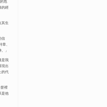
大的危
痛的經
在其生
的信
詩章、
神。」
僅是我
展現出
上的代
基督裡
原是他