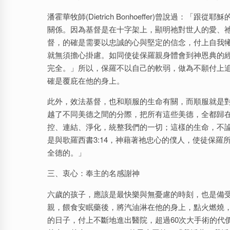
潘霍華牧師(Dietrich Bonhoeffer)曾說
關係。因為基督是在十字架上，顯明祂對世人的愛、
督，的確是需要以忠誠的心與堅定的信念，付上自我
就無須擔心掛慮。如同使徒保羅親身體會到神恩典的
完全。」所以，保羅不以自己的軟弱，做為不願付上
確是覆庇在他的身上。
此外，效法基督，也和順服的生命有關，而順服就是對神的愛
越了不同美德之間的分際，把所有這些美德，全都歸
控、連結、淨化，統整我們的一切；這樣的生命，不
是與歌羅西書3:14，神藉著祂忠心的僕人，使徒保
全德的。」
三、衷心：奉主的名感謝神
六歲的孩子，應該是最快樂與無憂慮的時刻，也是備
親，餵食安眠藥後，將汽油淋在他的身上，點火燃燒，
的日子，付上不斷地進出醫院，超過60次大手術的代