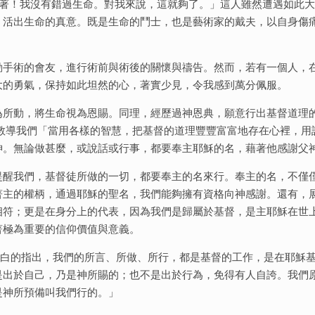
！我活著！我沒有錯過生命。對我來說，這就夠了。」這人雖然遭遇如此
，活出生命的真意。既是生命的鬥士，也是藝術家的戴夫，以自身傷
動手術的會友，進行術前與術後的關懷與禱告。然而，若有一個人，
大的勇氣，保持如此坦然的心，著實少見，令我感到萬分佩服。
為所動，將生命視為恩賜。同理，經歷過神恩典，願意行出基督道理
7，教導我們「當用各樣的智慧，把基督的道理豐豐富富地存在心裡，用
神。無論做甚麼，或說話或行事，都要奉主耶穌的名，藉著他感謝父
提醒我們，基督徒所做的一切，都要奉主的名來行。奉主的名，不僅
著主的權柄，通過耶穌的聖名，我們能夠擁有資格向神感謝。還有，
相符；更是在身分上的代表，因為我們是歸屬於基督，是主耶穌在世
著極為重要的信仰價值與意義。
是明白的指出，我們的所言、所做、所行，都是基督的工作，是在耶穌
是出於自己，乃是神所賜的；也不是出於行為，免得有人自誇。我們
是神所預備叫我們行的。」