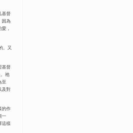
凡基督
。因為
的愛，
的。又
習基督
樣。祂
為至
以及對
樣的作
顧一
擇這樣