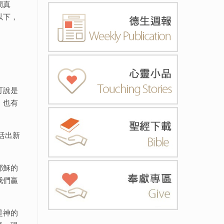
間真
以下，
可說是
，也有
活出新
耶穌的
我們贏
是神的