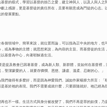
法基督的樣式，學習以基督的捨己之愛，建立神與人，以及人與人之
神獻上感謝，更是基督徒的責任所在，且要有願意成為門徒的心志。
息的發展要點。
於各個領域中。簡單來說，就位置而論，可以指為正中央的地方，也
心，或為事物的主體；就思想來說，為內容的主旨。而基督徒的生活
是以基督為中心，向著耶穌過生活。
，主要是提及教會已因著基督，成為新人類、新群體，並如何在基督裡，
民，聖潔蒙愛的人，就要存憐憫、恩慈、謙虛、溫柔、忍耐的心。」
為我們做得有多麼好，而是因為神愛我們。誠如作家楊腓力所言：「
而是基於祂的表現。我們不需要成就什麼，只要跟隨就好。祂已經為
們再也不一樣。生活方式與身分被改變了，我們不再是罪的奴僕，乃