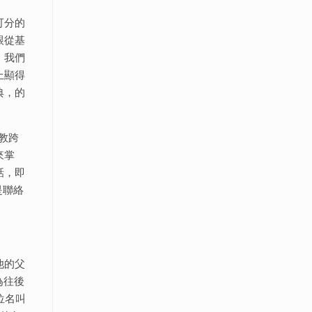
可分的
跟從基
，我們
上顯得
典，的
宗教跨
來掌
話，即
是聯絡
他的父
為往後
位名叫