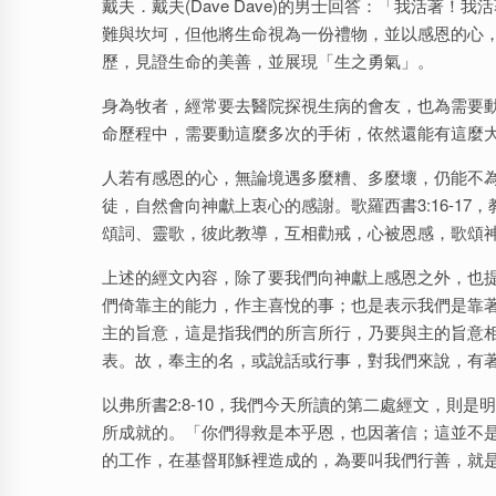
戴夫．戴夫(Dave Dave)的男士回答：「我活著
難與坎坷，但他將生命視為一份禮物，並以感恩的心
歷，見證生命的美善，並展現「生之勇氣」。
身為牧者，經常要去醫院探視生病的會友，也為需要
命歷程中，需要動這麼多次的手術，依然還能有這麼
人若有感恩的心，無論境遇多麼糟、多麼壞，仍能不
徒，自然會向神獻上衷心的感謝。歌羅西書3:16-1
頌詞、靈歌，彼此教導，互相勸戒，心被恩感，歌頌
上述的經文內容，除了要我們向神獻上感恩之外，也
們倚靠主的能力，作主喜悅的事；也是表示我們是靠
主的旨意，這是指我們的所言所行，乃要與主的旨意
表。故，奉主的名，或說話或行事，對我們來說，有
以弗所書2:8-10，我們今天所讀的第二處經文，則
所成就的。「你們得救是本乎恩，也因著信；這並不
的工作，在基督耶穌裡造成的，為要叫我們行善，就