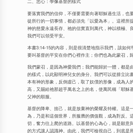
二、忠心：學像基督的樣式
要落實我們的信仰，不僅要需要向著耶穌過生活，也
徒所行的一切事情，都必須先「以愛為本」。這裡所
神的慈愛永遠長存、祂的信實直到萬代，神以積極、
我們可以領受平安。
本書3:14-15的內容，則是很清楚地指示我們，該
要叫基督的平安在你們心裡作主；你們也為此蒙召，
我們蒙召，是因為神愛我們；我們能歸於一體，都是
的樣式，以此顯明神兒女的身分。我們可以從腓立比書2
本有神的形象，反倒虛己，取了奴僕的形像，成為人
高，又賜給祂那超乎萬名之上的名，使萬民稱「耶穌
父神的順服。
基督的降卑、捨己，就是放棄神的榮耀及特權。這是
為，乃是和這個世界，所服膺的價值觀，成為對反。
切，奮力往上爬的道路。以基督的心為心，就是願意
的方式讓人認識神。由此，我們可檢視自己，到底是