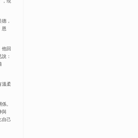
了，現
美德，
、恩
」他回
兄說：
禱
有溫柔
關係。
神與
比自己