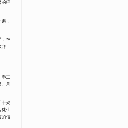
督的呼
字架，
己，在
敬拜
，奉主
結、息
「十架
督徒生
質的信