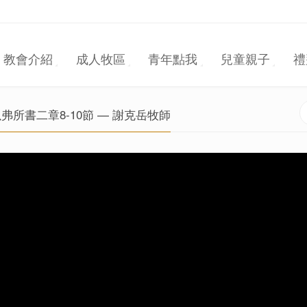
教會介紹
成人牧區
青年點我
兒童親子
禮
弗所書二章8-10節 — 謝克岳牧師