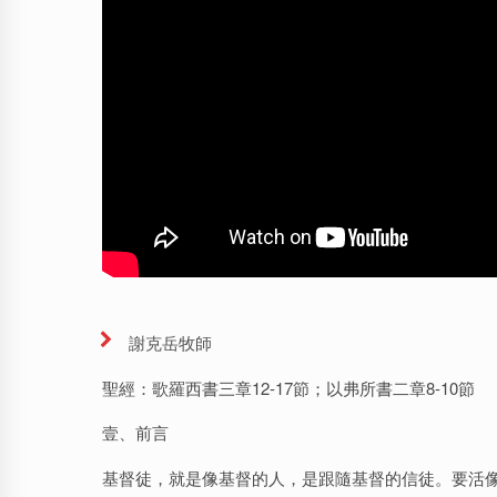
謝克岳牧師
聖經：歌羅西書三章12-17節；以弗所書二章8-10節
壹、前言
基督徒，就是像基督的人，是跟隨基督的信徒。要活