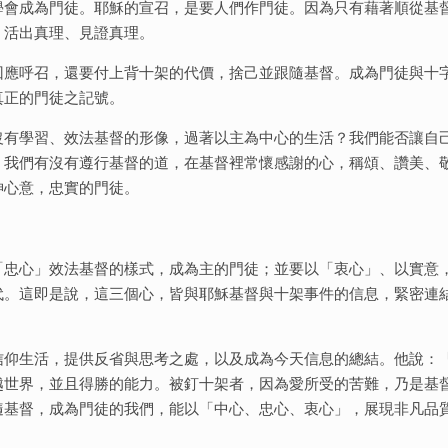
學會成為門徒。耶穌的宣召，是要人們作門徒。因為只有藉著順從基
、活出真理、見證真理。
回應呼召，還要付上背十架的代價，捨己並跟隨基督。成為門徒與十
真正的門徒之記號。
沒有學習、效法基督的形像，過著以主為中心的生活？我們能否讓自
，我們有沒有遵行基督的道，在基督裡常懷感謝的心，稱頌、讚美、
神心意，忠實的門徒。
「忠心」效法基督的樣式，成為主的門徒；並要以「衷心」、以實意
代。這即是說，這三個心，皆與耶穌基督與十架事件的信息，緊密連
信仰生活，提供反省與思考之處，以及成為今天信息的總結。他說：
越世界，並且得勝的能力。被釘十架者，因為愛所受的苦難，乃是基
隨基督，成為門徒的我們，能以「中心、忠心、衷心」，展現非凡品