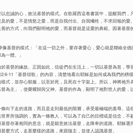
要以忠誠的心，效法基督的樣式。在歌羅西這卷書當中，提醒我們，
提及的愛，不是情慾之愛，而是自我付出、自我犧牲，不求回報的愛
良善的方式，向我們顯明祂的愛，而基督就是這愛的典範。因著基督
如何學像基督的樣式：「在這一切之外，要存著愛心，愛心就是聯絡全德
歸為一體。」
由於基督的緣故。正因如此，信徒們在生活上，一切以基督為首，學
:6-11「基督頌歌」的內容，清楚地看出耶穌是如何成為我們的榜
的樣式，並存心順服，以至於死，且死在十字架上。所以，神將祂升
基督為主」，使榮耀歸與父神。基督的作為，顯明了祂對世人的愛，
一條向下走的道路，而且是走到最低的階層，承受最極端的羞辱。這
這世界所強調的，實為一條教人，可以為了自己的目標或是信念，不
與基督存著相同的意念，就是願意效法基督，走降卑的道路。耶穌選
用甚麼方式，走甚麼樣的道路，來跟隨主，並使人認識基督。