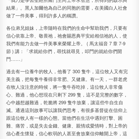
結果」。黑人加爾他為自己的同胞的需要，在美國白人社會
做了一件美事，得到許多人的稱讚。
各位弟兄姐妹，上帝隨時在我們的生命中幫助我們，只要有
信心依靠上帝、敬畏祂，祂會賜恩典平安給相信祂的人，使
我們有能力去做一件美事來榮耀上帝。 ( 馬太福音 7 章 7-9
節 ) 講：「求就給你們，尋找就尋見，叩門的就給你們開
門……」
過去有一位養牛的牧人，他養了 300 隻牛，這位牧人又有完
美主義，把每隻牛養得非常肥、又健康。有一天，一群老虎
在牧人沒注意的時候，將一隻牛吞吃掉，這位牧人非常傷
心、難過，他心想現在只剩下 299 隻，這不是完整的數字，
心中越想越難過，乾脆將 299 隻牛放棄，讓這些牛自生自
滅。通過這則故事可以讓我們思考，有很多基督徒在信仰上
跟這位牧人有一樣的心態。當他們在生活中遇到打擊、困
難、痛苦，或是失去金錢、健康、親情或愛情時，對上帝的
信心產生懷疑，信心軟弱的人甚至會放棄信仰離開上帝，這