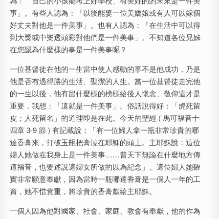
為：「自己的小孩能考上好學校、有美好的的未來是一件美
事」。有些人認為：「以後能娶一位美嬌娘或有人可以嫁個
好丈夫對他是一件美事」。也有人認為：「在生活中可以得
到大獎或中樂透頭彩對他們是一件美事」。不知道各位兄姊
在您認為什麼樣的事是一件美事呢？
一位基督徒在他的一生當中使人感動的事不是他成功，乃是
他是否有過得勝的生活、聖潔的人生。當一位基督徒走完他
的一生以後，他有留什麼樣的榜樣給後人懷念、敬仰這才是
重要，我想：「這就是一件美事」。俗話說得好：「虎死留
皮；人死留名」的道理即是在此。今天的聖經 ( 馬可福音十
四章 3-9 節 ) 有記載說：「有一位婦人拿一瓶非常珍貴的哪
達香膏來，打破玉瓶把膏澆在耶穌的頭上。主耶穌說：這位
婦人她做在我身上是一件美事……普天下無論在什麼地方傳
這福音，也要述說這婦女所做的以為紀念」。這位婦人她確
實非常願意奉獻，因為當時一瓶哪達香膏是一個人一年的工
資，她不惜貴重，將珍貴的香膏獻給主耶穌。
一個人因為他對國家、社會、家庭、教會有奉獻，他的作為