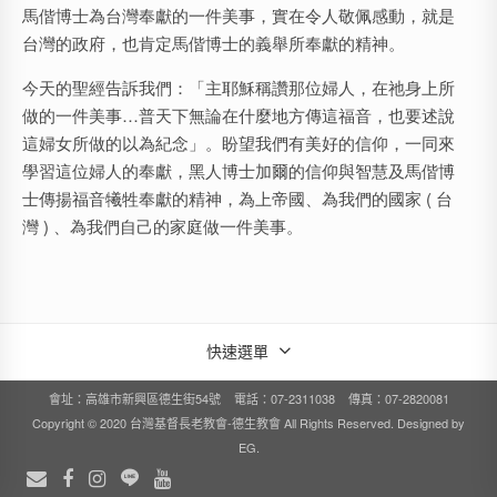
馬偕博士為台灣奉獻的一件美事，實在令人敬佩感動，就是
台灣的政府，也肯定馬偕博士的義舉所奉獻的精神。
今天的聖經告訴我們：「主耶穌稱讚那位婦人，在祂身上所
做的一件美事…普天下無論在什麼地方傳這福音，也要述說
這婦女所做的以為紀念」。盼望我們有美好的信仰，一同來
學習這位婦人的奉獻，黑人博士加爾的信仰與智慧及馬偕博
士傳揚福音犧牲奉獻的精神，為上帝國、為我們的國家 ( 台
灣 ) 、為我們自己的家庭做一件美事。
快速選單
會址：高雄市新興區德生街54號 電話：07-2311038 傳真：07-2820081
Copyright © 2020 台灣基督長老教會-德生教會 All Rights Reserved. Designed by
EG
.