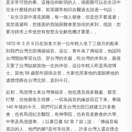
是非常可惜的事。這種信仰軟弱的人，很困難可以在生活中
完全什麼樣的好事。前英國宰相邱吉爾過去說過一句話：
「在生活當中遇見困難，每一個人都會，但是您不要逃避；
當您逃避時，您後面的危險困難會更加倍的來到，他說：您
要冷靜求上帝使您有智慧去化解危機才重要」。
1872 年 3 月 9 日在加拿大有一位年輕人坐了三個月的船來
到我們台灣北部傳揚福音。這位，青年為了傳福音，他認同
台灣開始學習台語、穿台灣的衣服，吃台灣的米和水，最後
又娶了台灣姑娘當他一生的伴侶，這位年輕人即是馬偕博
士。當他 58 歲那年因病去世，大家也照著他的遺願將他的
遺體埋葬在台灣北部，直到今日。
起初，馬偕博士來台灣傳福音，他也遇見很多難處、艱苦、
打擊，但他都靠主得勝，一切為福音的緣故容忍下來。事隔
140 年後的今天，我們可以看見台灣北部已經建立許多教
會，也有馬偕紀念醫院，有神學院，也有長老教會的大學、
中學及馬偕護專。 ( 以賽亞書 52 章 7 節 ) 說：「傳福音報
喜訊的人，他們的腳?是何等佳美」。許多台灣人還在懷念