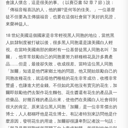
會讓人懷念，這是很美的事。 ( 以賽亞書 52 章 7 節 ) 說：
「傳福音報喜訊的人，他的腳?是何等的佳美。」一位基督
徒不但要為主傳揚福音，也要在這個社會留下美好的見證，
來榮神益人。
18 世紀美國這個國家是非常輕視黑人同胞的地位，當然黑
人奴隸制度被打破以後，很多黑人同胞還是讓美國白人輕
視。在當時美國南部的鄉村有一位基督徒黑人同胞名叫「加
爾」，他常常鼓勵自己的同胞要努力耕種棉花及許多農產
品……但是，最後卻失敗，收成很差。當時這位黑人同胞
「加爾」知道是他們家鄉土地的問題。他又開始鼓勵自己的
同胞改種花生，就這樣他們種植的花生非常成功，收穫非常
豐盛，也賺進大把金錢。不但如此其他沒有賣完的花生，加
爾即鼓勵他們去製作花生麵包、花生醬還有花生的產品及一
些藥品、好幾百種的產品出來，使他們在美國白人社會得到
很大的肯定。原來這位黑人同胞「加爾」是一位非常傑出的
博士，人人都稱呼他是花生博士。有記者特別來訪問他是什
麼原因，發明花生的用途，加爾卻很謙卑對記者說一句話：
「我乃是學習聖經所羅門王向上帝求智慧，所得到的啟示與